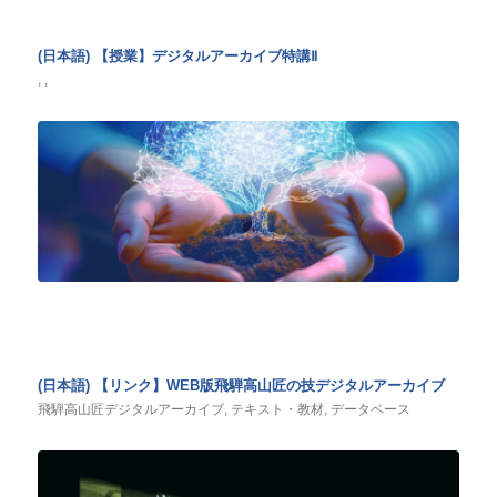
(日本語) 【授業】デジタルアーカイブ特講Ⅱ
,
,
(日本語) 【リンク】WEB版飛騨高山匠の技デジタルアーカイブ
飛騨高山匠デジタルアーカイブ
,
テキスト・教材
,
データベース