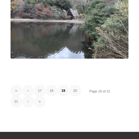
«
‹
17
18
19
20
Page 19 of 21
21
›
»