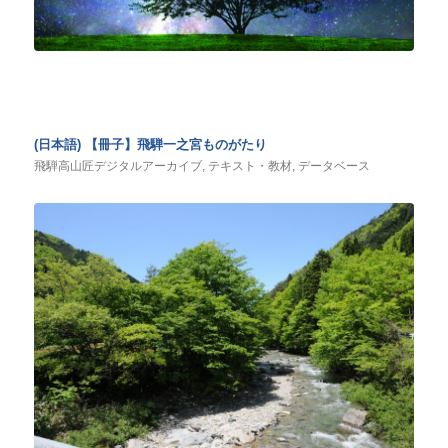
(日本語) 【冊子】飛騨一之宮ものがたり
飛騨高山匠デジタルアーカイブ
,
テキスト・教材
,
データベース