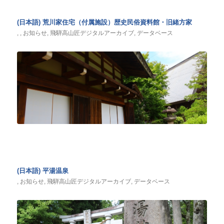
(日本語) 荒川家住宅（付属施設）歴史民俗資料館・旧緒方家
,
,
お知らせ
,
飛騨高山匠デジタルアーカイブ
,
データベース
(日本語) 平湯温泉
,
お知らせ
,
飛騨高山匠デジタルアーカイブ
,
データベース