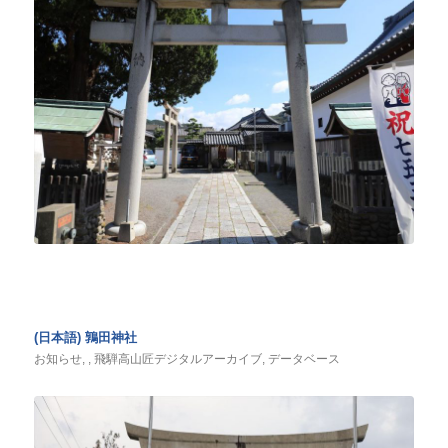
(日本語) 鶉田神社
お知らせ
,
,
飛騨高山匠デジタルアーカイブ
,
データベース