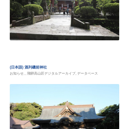
(日本語) 酒列磯前神社
お知らせ
,
,
飛騨高山匠デジタルアーカイブ
,
データベース