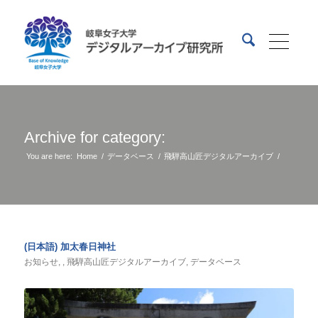
Archive for category:
You are here:
Home
/
データベース
/
飛騨高山匠デジタルアーカイブ
/
(日本語) 加太春日神社
お知らせ
,
,
飛騨高山匠デジタルアーカイブ
,
データベース