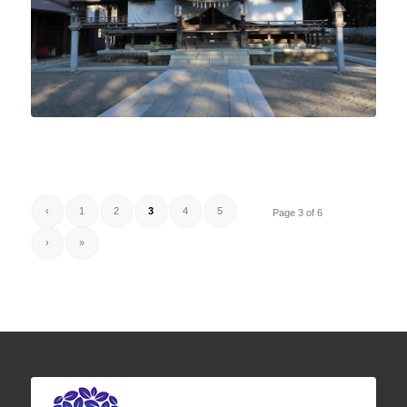
‹
1
2
3
4
5
Page 3 of 6
›
»