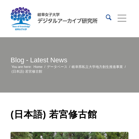
Blog - Latest News
You are here:
Home
/
データベース
/
岐阜県私立大学地方創生推進事業
/
(日本語) 若宮修古館
(日本語) 若宮修古館