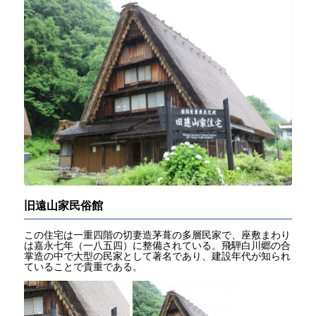
旧遠山家民俗館
この住宅は一重四階の切妻造茅葺の多層民家で、座敷まわり
は嘉永七年（一八五四）に整備されている。飛騨白川郷の合
掌造の中で大型の民家として著名であり、建設年代が知られ
ていることで貴重である。