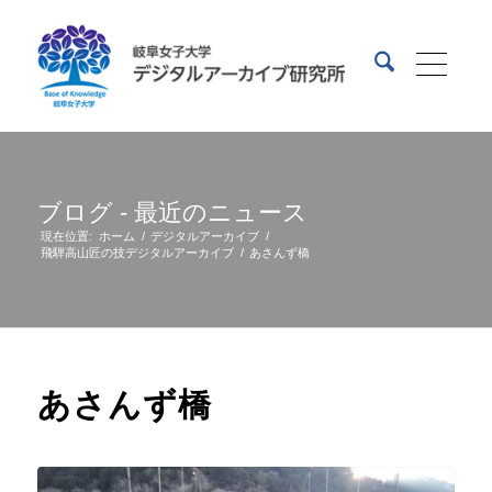
ブログ - 最近のニュース
現在位置:
ホーム
/
デジタルアーカイブ
/
飛騨高山匠の技デジタルアーカイブ
/
あさんず橋
あさんず橋