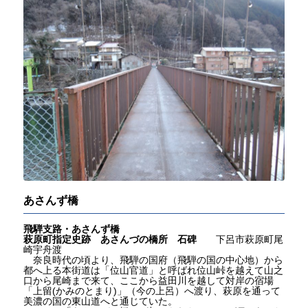
あさんず橋
飛騨支路・あさんず橋
萩原町指定史跡 あさんづの
橋所 石碑
下呂市萩原町尾
崎宇舟渡
奈良時代の頃より、飛騨の国府（飛騨の国の中心地）から
都へ上る本街道は「位山官道」と呼ばれ位山峠を越えて山之
口から尾崎まで来て、ここから益田川を越して対岸の宿場
「上留(かみのとまり)」（今の上呂）へ渡り、萩原を通って
美濃の国の東山道へと通じていた。