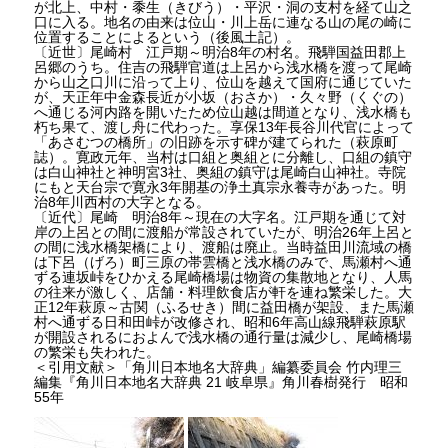
が北上、中村・黍生（きびう）・平沢・洞の支村を経て山之
口に入る。地名の由来は位山・川上岳に連なる山の尾の崎に
位置することによるという（後風土記）。
〔近世〕尾崎村 江戸期～明治8年の村名。飛騨国益田郡上
呂郷のうち。住吉の飛騨官道は上呂から浅水橋を渡って尾崎
から山之口川に沿って上り、位山を越えて国府に通じていた
が、天正年中金森長近が小坂（おさか）・久々野（くぐの）
へ通じる河内路を開いたため位山越は間道となり、浅水橋も
朽ち果て、渡し舟に代わった。享保13年長谷川代官によって
「あさむつの橋所」の旧跡を示す碑が建てられた（萩原町
誌）。寛政元年、当村は口組と奥組とに分離し、口組の鎮守
は白山神社と神明宮3社、奥組の鎮守は尾崎白山神社。寺院
にもと天台宗で寛永3年開基の浄土真宗永養寺があった。明
治8年川西村の大字となる。
〔近代〕尾崎 明治8年～現在の大字名。江戸期を通じて対
岸の上呂との間に渡船が常設されていたが、明治26年上呂と
の間に浅水橋架橋により、渡船は廃止。当時益田川流域の橋
は下呂（げろ）町三原の帯雲橋と浅水橋のみで、馬瀬村へ通
ずる連坂峠をひかえる尾崎橋場は物資の集散地となり、人馬
の往来が激しく、店舗・料理飲食店が軒を連ね繁栄した。大
正12年萩原～古関（ふるせき）間に益田橋が架設、また馬瀬
村へ通ずる日和田峠が改修され、昭和6年高山線飛騨萩原駅
が開設されるにおよんで浅水橋の通行量は減少し、尾崎橋場
の繁栄も失われた。
＜引用文献＞「角川日本地名大辞典」編纂委員会 竹内理三
編集『角川日本地名大辞典 21 岐阜県』角川春樹発行 昭和
55年