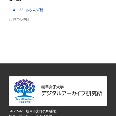
114_122_あさんず橋
2019年4月9日
510-2592 岐阜市太郎丸80番地