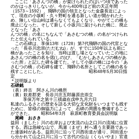
ここに「あさんづの橋」が架けられたのはいつ頃であった
のかはっきりしないが、今から400年ほど前の天正年間
（1573～1592）、飛騨の国の領主となった金森長近によっ
て、現在の小坂町・久々野町を通る新しい道が開かれたた
め、険しい位山峠は通らなくてもよくなり、やがてこの橋も
廃止になった。そして新しく小坂川に架けられた橋に、廃止
となった「あさ
んづの橋」の名にちなんで「あさむつの橋」の名がつけられ
たと伝えられている。
この石碑は、享保13年（1728）第7代飛騨の国の代官とな
った「長谷川忠崇(ただむね)」が、すでに150年以上も前に
橋があったことを知り、当時は渡し場となっていたこの地に
あさんづの橋の名を偲(しの)び、「むかしあさんづの橋があ
った所」と記した碑を建てた。そして小坂の橋には今の「あ
さむつの橋」の石碑を建て、飛騨の名所としてこの橋の名を
残すことにした。 昭和48年5月30日指
定
＊説明版より
石碑銘
（表）終古 阿さん川の橋所
（裏）欽差郡吏 長谷川庄五郎藤原忠崇立
享保万年之第十三禩歳在戊申九月六日
私達のふるさとの歴史を語る大切な文化財をいつまでも残す
ために、皆様の御協力によって、石碑の周囲を整備すること
ができた。 昭和54年3月 萩原町教育委員会説明版
尾崎 おさき
益田（ました）川の右岸および支流の山之口川の流域に位置
する。西は急峻な山で、馬瀬（まぜ）村へ通う主要路であっ
た連坂峠がある。益田川に沿って川西街道が通り、同街道か
ら分かれて山之口川に沿って古代の位山（くらいやま）官道