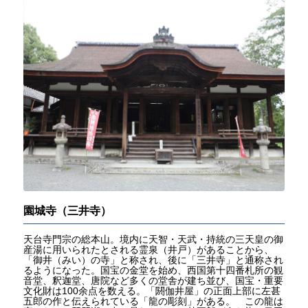
園城寺（三井寺）
天台寺門宗の総本山。境内に天智・天武・持統の三天皇の御
産湯に用いられたとされる霊泉（井戸）があることから、
「御井（みい）の寺」と称され、後に「三井寺」と通称され
るようになった。国宝の金堂を始め、西国第十四番札所の観
音堂、釈迦堂、唐院など多くの堂舎が建ち並び、国宝・重要
文化財は100余点を数える。「閼伽井屋」の正面上部に左甚
五郎の作と伝えられている「龍の彫刻」がある。 この龍は