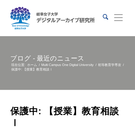
ブログ - 最近のニュース
現在位置:
ホーム
/
Multi Campus One Digital University
/
初等教育学専攻
/
保護中: 【授業】教育相談Ⅰ
保護中: 【授業】教育相談
Ⅰ