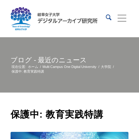
ブログ - 最近のニュース
現在位置:
ホーム
/
Multi Campus One Digital University
/
大学院
/
保護中: 教育実践特講
保護中: 教育実践特講