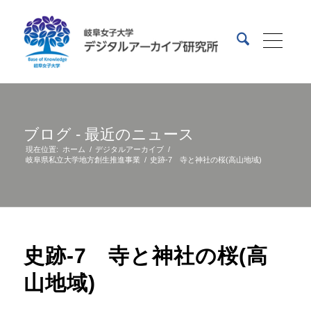
ブログ - 最近のニュース
現在位置:
ホーム
/
デジタルアーカイブ
/
岐阜県私立大学地方創生推進事業
/
史跡-7 寺と神社の桜(高山地域)
史跡-7 寺と神社の桜(高
山地域)