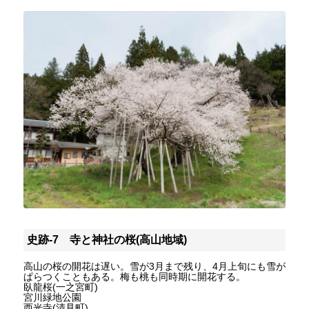
史跡-7 寺と神社の桜(高山地域)
高山の桜の開花は遅い。雪が3月まで残り、4月上旬にも雪が
ぱらつくこともある。梅も桃も同時期に開花する。
臥龍桜(一之宮町)
宮川緑地公園
西光寺(清見町)