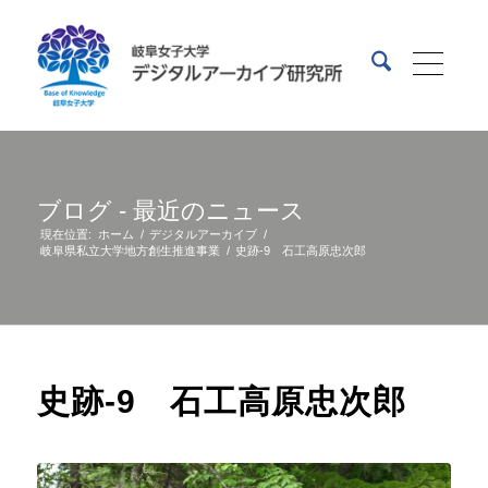
ブログ - 最近のニュース
現在位置:
ホーム
/
デジタルアーカイブ
/
岐阜県私立大学地方創生推進事業
/
史跡-9 石工高原忠次郎
史跡-9 石工高原忠次郎