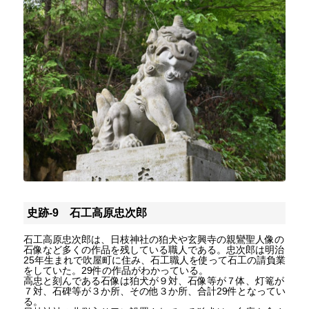
史跡-9 石工高原忠次郎
石工高原忠次郎は、日枝神社の狛犬や玄興寺の親鸞聖人像の
石像など多くの作品を残している職人である。忠次郎は明治
25年生まれで吹屋町に住み、石工職人を使って石工の請負業
をしていた。29件の作品がわかっている。
高忠と刻んである石像は狛犬が９対、石像等が７体、灯篭が
７対、石碑等が３か所、その他３か所、合計29件となってい
る。