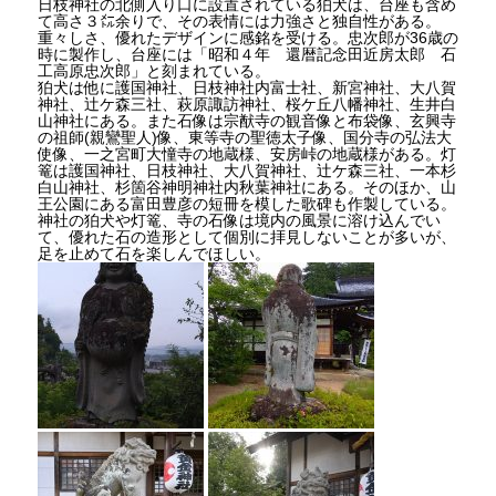
日枝神社の北側入り口に設置されている狛犬は、台座も含め
て高さ３㍍余りで、その表情には力強さと独自性がある。
重々しさ、優れたデザインに感銘を受ける。忠次郎が36歳の
時に製作し、台座には「昭和４年 還暦記念田近房太郎 石
工高原忠次郎」と刻まれている。
狛犬は他に護国神社、日枝神社内富士社、新宮神社、大八賀
神社、辻ケ森三社、萩原諏訪神社、桜ケ丘八幡神社、生井白
山神社にある。また石像は宗猷寺の観音像と布袋像、玄興寺
の祖師(親鸞聖人)像、東等寺の聖徳太子像、国分寺の弘法大
使像、一之宮町大憧寺の地蔵様、安房峠の地蔵様がある。灯
篭は護国神社、日枝神社、大八賀神社、辻ケ森三社、一本杉
白山神社、杉箇谷神明神社内秋葉神社にある。そのほか、山
王公園にある富田豊彦の短冊を模した歌碑も作製している。
神社の狛犬や灯篭、寺の石像は境内の風景に溶け込んでい
て、優れた石の造形として個別に拝見しないことが多いが、
足を止めて石を楽しんでほしい。