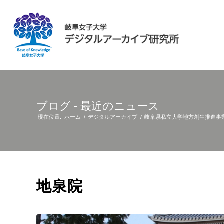
ブログ - 最近のニュース
現在位置:
ホーム
/
デジタルアーカイブ
/
岐阜県私立大学地方創生推進事
地泉院