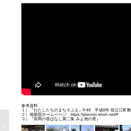
参考資料
１）『わたしたちのまちそぶえ』P.49 平成8年 祖父江町
２）地泉院ホームページ https://jisennin.ehoh.net/#
３）『長岡の昔ばなし第二集 みよ池の里』
水屋〈稲沢市指定文化
財〉