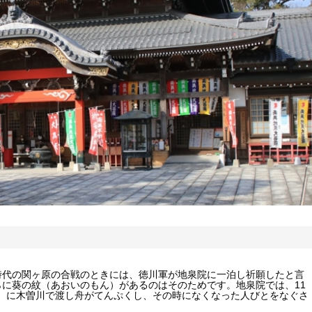
時代の関ヶ原の合戦のときには、徳川軍が地泉院に一泊し祈願したと言
に葵の紋（あおいのもん）があるのはそのためです。地泉院では、11
頃）に木曽川で渡し舟がてんぷくし、その時になくなった人びとをなぐさ