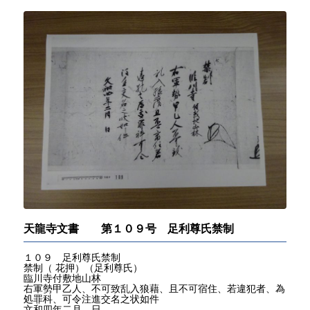
天龍寺文書 第１０９号 足利尊氏禁制
１０９ 足利尊氏禁制
禁制（ 花押）（足利尊氏）
臨川寺付敷地山林
右軍勢甲乙人、不可致乱入狼藉、且不可宿住、若違犯者、為
処罪科、可令注進交名之状如件
文和四年二月 日