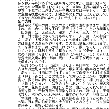
仏を称え寺を讃め千秋万歳を寿くのですが、曲趣は様々で
いたものや田楽躍（おどり）など、当時の流行の諸芸を尽
現在、毛越寺には創建された当初の寺堂は一宇もなく、常行堂
の宝物も後世のもので、創建当時のものはほとんど残って
て今なお800年昔の姿のままに伝えられているのです。
延年の舞
毛越寺の「延年の舞」は次のような順で進行されます。田
まれ、向い合いに腰を下げ、足声（そくせい）という秘事
「田楽躍」は、太鼓三人、編木（ささら）三人、瑟丁（し
二個一対で指にはさんで打ち鳴らす）一人、笛二人の都合
ん）姿で、太鼓と編木方はクルミの樹皮に網代（あしろ）
方は白玉椿の造花を飾ります。この花は笠花と呼ばれます
で）を垂れます。舞いは粧（けはい）、散（ちらし）、行道
れています。陣形を変えて舞うもので、約40分要します。
次の「路舞（ろまい）」は唐拍子（からびょうし）ともい
慈覚大師入唐の折に清涼山麓に二人の童子が現れて舞い、
を伝えたものです。
「祝詞（のっと）」は台詞（せりふ）を口中で、つぶやく
古来常行堂別当の大乗院が勤め、摩多羅神の御本地と御利
「老女」は、神前に蹲（うずくま）って白髪をくしけずる
より神子（みこ）がこの地に下って舞ったことから、坂東
姿で、振る鈴の音にも趣があります。後から、禰（ねぎ）
「児舞（ちごまい）」は立合（たちあい）ともいい、桜の
せます。花折と王母（おぼ）ケ昔の二曲が伝えられており
山河を愛で、千秋万歳の長保楽を取り入れて舞います。王
名乗り、桃花のいわれを語り、先年の春を寿ぎ、地謡に合
「勅使舞（ちょくしまい）」は京殿有吉（きょうどのあり
の冠に狩衣姿の勅使京殿左少弁富任（とみとう）、ワキは
物語をし、相舞いに舞います。
このように、延年の舞の基調には、問答の答弁と、乱舞が