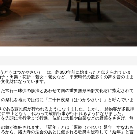
うどうはつかやさい）」は、約850年前に始まったと伝えられていま
拍子・田楽・花折・若女・老女など、平安時代の数多くの舞を昔のまま
俗文化財になっています。
きた常行三昧供の修法とあわせて国の重要無形民俗文化財に指定されて
）の祭礼を地元では俗に「二十日夜祭（はつかやさい）」と呼んでいま
事である蘇民祭が行われるようになりました。しかし、見物客が多数押
でに中止となり、代わって献膳行事が行われるようになりました。
りを先頭に常行堂まで行進、仏前に大根や白菜などの野菜をささげ、無
年の舞が奉納されます。「延年」とは「遐齢（かれい）延年」すなわち
ころから、諸大寺の法会のあとに催される歌舞を総称して「延年」と言