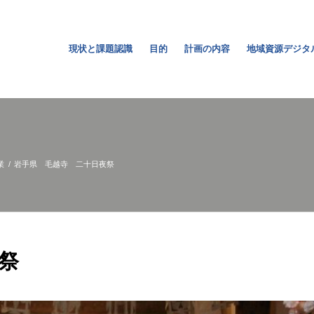
現状と課題認識
目的
計画の内容
地域資源デジタ
業
/
岩手県 毛越寺 二十日夜祭
祭