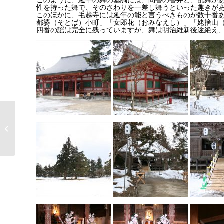
性を持った舞で、そのさわりを一差し舞うといった趣きが
このほかに、毛越寺には延年の能と言うべきものが数十番
都婆（そとば）小町」「女郎花（おみなえし）」「姥捨山
四番の謡は完全に残っていますが、舞は明治維新後途絶え
五箇山 菅沼合掌集落