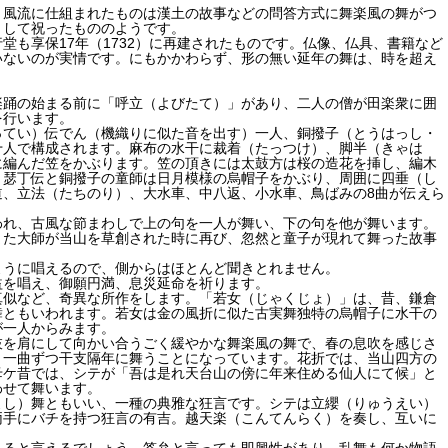
、風流に仕組まれたものは漢土の故事などの問答方式に舞楽風の舞がつ
くして祝ったもののようです。
も享保17年（1732）に再建されたものです。仏像、仏具、書籍など
いないのが実情です。にもかかわらず、形の無い延年の舞は、時を超え
楽踊の始まる前に「呼立（よびたて）」があり、二人の僧が田楽衆に囲
を行います。
ってい）伝でん（機織りに似た音を出す）一人、銅撥子（とうはっし・
十人で構成されます。麻布の水干に裁着（たっつけ）、脚半（きゃは
に編んだ笠をかぶります。笠の頂きには太鼓方は桜の造花を挿し、編木
。瑟丁伝と銅撥子の童師は日月模様の烏帽子をかぶり、周囲に四垂（し
、立法（たちのり）、大水車、中八返、小水車、鳥ばみの8曲が伝えら
われ、古風な節まわしで上の句を一人が舞い、下の句を他が舞います。
また大師が当山を草創された時に再び、忽然と童子が現れて舞った故事
ように唱えるので、側からはほとんど聞きとれません。
益を唱え、御願円満、息災延命を祈ります。
真似など、奇異な所作をします。「若女（じゃくじょ）」は、昔、鎌倉
舞ともいわれます。若女は金の風折に似た古実舞独特の烏帽子に水干の
が一人からみます。
枝を肩にして向かい合うごく緩やかな舞楽風の舞で、春の息吹を感じさ
、一曲ずつ干支隔年に舞うことになっています。花折では、当山四方の
母ケ昔では、シテが「吾は是れ天台山の傍に年来住める仙人にて候」と
わせて舞います。
よし）舞ともいい、一種の典雅な狂言です。シテは立纓（りゅうえい）
両手にバチを持つ狂言の有吉。越天楽（こんてんらく）を奏し、互いに
あると言えるでしょう。答弁と言っても即興性があり、乱舞も何か物語