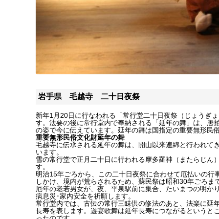
岩手県 毛越寺 二十日夜祭
新年1月20日に行なわれる「常行堂二十日夜祭（じょうぎょ
す。法要の後に常行堂内で奉納される「延年の舞」は、唐
の姿で今に伝えています。延年の舞は国指定の重要無形民
重要無形民俗文化財延年の舞
毛越寺に伝承される延年の舞は、開山以来連綿と行われて
います。
雪の常行堂で正月二十日に行われる摩多羅神（またらじん
す。
明治15年ごろから、この二十日夜祭に合わせて厄払いの行
しかけ、境内が荒らされるため、蘇民祭は昭和30年ごろま
厄年の老若男女が、夜、平泉駅前に集合、たいまつの明か
病息災･家内安全を祈願します。
常行堂内では、古伝の常行三眛供の修法のあと、法楽に延
長寿を表します。遊宴歌舞は延年長寿につながるというと
ったのです。