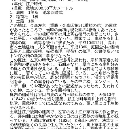
（年代）江戸時代
（員数）敷地1098.38平方メートル
1、庭園 1箇所 池泉回遊式
2、稲荷社 1棟
3、土蔵 1棟
この地は、金森左京（重勝・金森氏第3代重頼の弟）の屋敷
があったところで、当時の面積は現公園の4倍近くあったと
考えられる。その後町年寄の川上斉右衛門の別邸になり、さ
らに平田、小森家の所有となった。両家では、由緒ある川上
別邸の庭、土蔵等を後生に残すため、平成10年12月、高山
市へ土地建物一式を寄贈された。平成13年、庭園全体の整備
工事と土蔵の屋根、板壁修理、稲荷社の修理、公衆便所と40
トン貯水槽の新築工事を行なった。
この庭は、左京の時代からの遺構と思われ、宗和流茶道の始
祖宗和の庭の趣きを有し、石組みなど、県内にある宗和好み
の庭との共通性が見られる。また、川上斉右衛門は大原騒動
に座し、若くしてこの場所に隠居している。この別邸へ漢学
者の赤田臥牛が訪れ、庭を洋踽園と名づけた。漢文で洋踽園
記を著し、この庭をほめている。その中に松、エンジュ、カ
エデ、柳、竹や花があったとの記述があったため、失われて
いた柳、エンジュ、竹を今回補植した。
庭内の稲荷社は谷口与鹿の兄与三郎延恭の作で、天保13年
（1842）の総ケヤキ造り建築。願主は町年寄川上斉右衛門
棋堂、屋敷神としては立派なものである。覆い屋には千鳥格
子が見られる。
土蔵は江戸後期の建築で、左官の名手江戸家万蔵の作と伝わ
る。扉内側には色鮮やかな松に日の出と双鶴の漆喰細工が残
っている。万蔵は文政8年（1825）頃高山へ来て、法華寺下
の桔梗橋近くの長屋に住んでいたという。川上家本宅の土蔵
は万蔵の作で、やはりこて絵の内扉があり、飛騨高山まちの