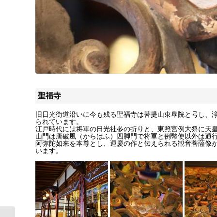
聖福寺
旧日光街道沿いに今も残る聖福寺は菩提山東皐院と号し、浄土
られています。
江戸時代には将軍の日光社参の折りと、東照宮例大祭に天
山門は唐破風（からはふ）四脚門で将軍と例幣使以外は通
阿弥陀如来を本尊とし、運慶の作と伝えられる観音菩薩像
います。