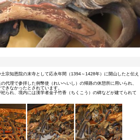
宗知恩院の末寺として応永年間（1394～1428年）に開山したと伝え
皇の代理で参拝した例幣使（れいへいし）の帰路の休憩所に用いられ、
行できなかったとされています。
が祀られ、境内には漢学者金子竹香（ちくこう）の碑などが建てられて