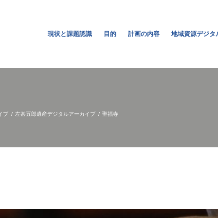
現状と課題認識
目的
計画の内容
地域資源デジタ
イブ
/
左甚五郎遺産デジタルアーカイブ
/
聖福寺