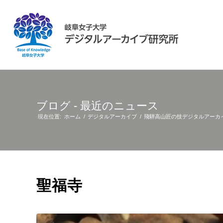
ブログ - 最近のニュース
現在位置:
ホーム
/
デジタルアーカイブ
/
飛騨高山匠の技デジタルアーカ
聖福寺