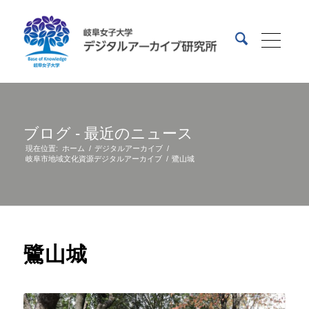
ブログ - 最近のニュース
現在位置:
ホーム
/
デジタルアーカイブ
/
岐阜市地域文化資源デジタルアーカイブ
/
鷺山城
鷺山城