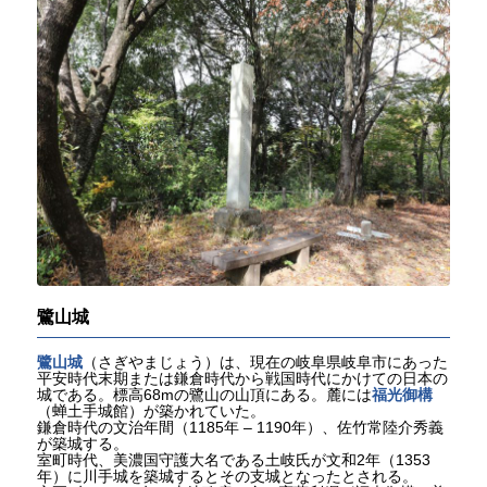
鷺山城
鷺山城
（さぎやまじょう）は、現在の岐阜県岐阜市にあった
平安時代末期または鎌倉時代から戦国時代にかけての日本の
城である。標高68mの鷺山の山頂にある。麓には
福光御構
（蝉土手城館）が築かれていた。
鎌倉時代の文治年間（1185年 – 1190年）、佐竹常陸介秀義
が築城する。
室町時代、美濃国守護大名である土岐氏が文和2年（1353
年）に川手城を築城するとその支城となったとされる。