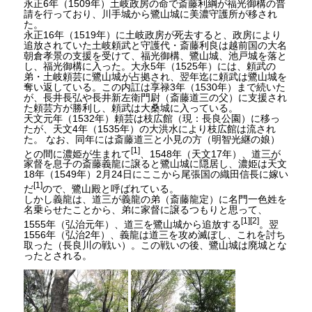
永正6年（1509年）土岐政房の命で斎藤利綱が福光御構の普
請を行っており、川手城から鷺山城に美濃守護所が移され
た。
永正16年（1519年）に土岐政房が死去すると、政房により
追放されていた土岐頼武と守護代・斎藤利良は越前国の大名
朝倉孝景の支援を受けて、福光御構、鷺山城、池戸城を落と
し、福光御構に入った。大永5年（1525年）には、頼武の
弟・土岐頼芸に鷺山城が占拠され、翌年迄に頼武は鷺山城を
奪い返している。この内訌は享禄3年（1530年）まで続いた
が、長井長弘や長井新左衛門尉（斎藤道三の父）に支援され
た頼芸方が勝利し、頼武は大桑城に入っている。
天文元年（1532年）頼芸は枝広館（現：長良公園）に移っ
たが、天文4年（1535年）の大洪水により枝広館は流され
た。 なお、同年には斎藤道三と小見の方（明智光継の娘）
[1]
との間に濃姫が生まれて
、1548年（天文17年）、道三が
家督を息子の斎藤義龍に譲ると鷺山城に隠居し、濃姫は天文
18年（1549年）2月24日にここから尾張国の織田信長に嫁い
[1]
だ
ので、鷺山殿と呼ばれている。
しかし義龍は、道三が義龍の弟（斎藤龍定）に名門一色姓を
名乗らせたことから、弟に家督に譲るつもりと思って、
[1]
[2]
1555年（弘治元年）、道三を鷺山城から追放する
。翌
1556年（弘治2年）、義龍は道三を攻め滅ぼし、これを討ち
取った（長良川の戦い）。この戦いの後、鷺山城は廃城とな
ったとされる。