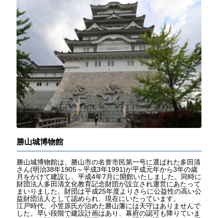
勝山城博物館
勝山城博物館は、勝山市の名誉市民第一号に選ばれた多田清
さん(明治38年1905～平成3年1991)が平成元年から3年の歳
月をかけて建設し、平成4年7月に開館いたしました。同時に
財団法人多田清文化教育記念財団が設立され運営にあたって
まいりました。財団は平成25年度よりさらに公益性の高い公
益財団法人として認められ、現在にいたっています。
江戸時代、小笠原氏が治めた勝山藩には天守はありませんで
した。早い段階で建設計画はあり、幕府の認可も降りていま