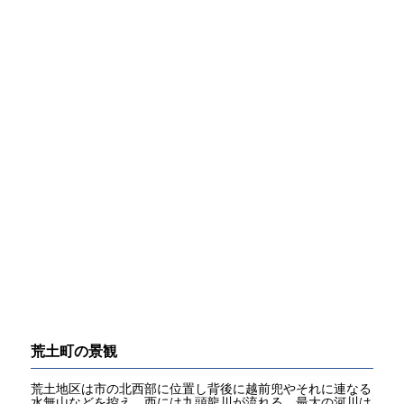
荒土町の景観
荒土地区は市の北西部に位置し背後に越前兜やそれに連なる
水無山などを控え、西には九頭龍川が流れる。最大の河川は