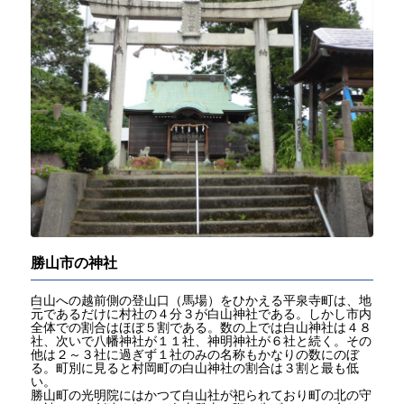
勝山市の神社
白山への越前側の登山口（馬場）をひかえる平泉寺町は、地
元であるだけに村社の４分３が白山神社である。しかし市内
全体での割合はほぼ５割である。数の上では白山神社は４８
社、次いで八幡神社が１１社、神明神社が６社と続く。その
他は２～３社に過ぎず１社のみの名称もかなりの数にのぼ
る。町別に見ると村岡町の白山神社の割合は３割と最も低
い。
勝山町の光明院にはかつて白山社が祀られており町の北の守