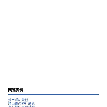
関連資料
荒土町の景観
勝山市の神社解題
表２勝山市の神社