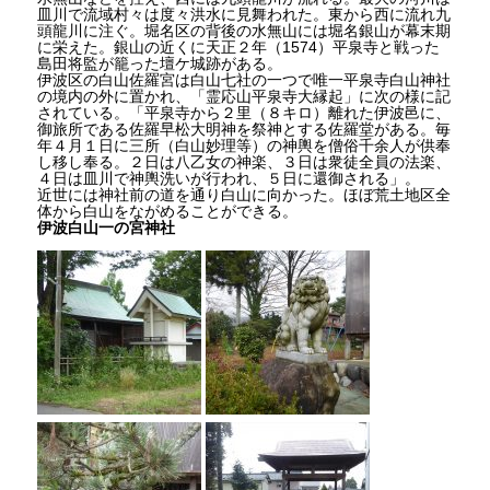
皿川で流域村々は度々洪水に見舞われた。東から西に流れ九
頭龍川に注ぐ。堀名区の背後の水無山には堀名銀山が幕末期
に栄えた。銀山の近くに天正２年（1574）平泉寺と戦った
島田将監が籠った壇ケ城跡がある。
伊波区の白山佐羅宮は白山七社の一つで唯一平泉寺白山神社
の境内の外に置かれ、「霊応山平泉寺大縁起」に次の様に記
されている。「平泉寺から２里（８キロ）離れた伊波邑に、
御旅所である佐羅早松大明神を祭神とする佐羅堂がある。毎
年４月１日に三所（白山妙理等）の神輿を僧俗千余人が供奉
し移し奉る。２日は八乙女の神楽、３日は衆徒全員の法楽、
４日は皿川で神輿洗いが行われ、５日に還御される」。
近世には神社前の道を通り白山に向かった。ほぼ荒土地区全
体から白山をながめることができる。
伊波白山一の宮神社