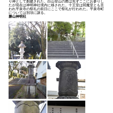
り神として創建された。白山登山の際は先ずここにお参りし
たが現在は神明神社境内に移された。十王堂は閻魔堂とも言
われ平泉寺の祭礼の前日にここで祭礼が行われた。平泉寺町
については別項に譲る。
勝山神明社