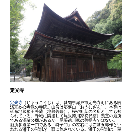
定光寺
定光寺
（じょうこうじ）は、愛知県瀬戸市定光寺町にある臨
済宗妙心寺派の寺院。山号は応夢山（おうむざん）。本尊は
延命地蔵願王菩薩（地蔵菩薩）。桜や紅葉の名所としても知
られている。寺域に隣接して尾張徳川家初代徳川義直の廟所
である源敬公廟があるが、尾張徳川家の菩提寺ではない。
廟所参道第一門である「獅子門」の左右には左甚五郎作とい
われる獅子の彫刻が一面に施されている。獅子の彫刻は、聖