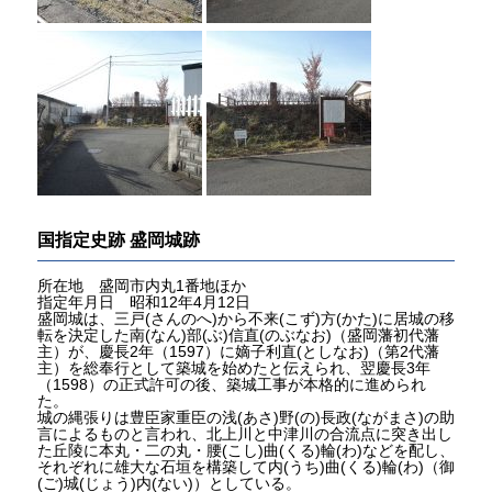
国指定史跡 盛岡城跡
所在地 盛岡市内丸1番地ほか
指定年月日 昭和12年4月12日
盛岡城は、三戸(さんのへ)から不来(こず)方(かた)に居城の移
転を決定した南(なん)部(ぶ)信直(のぶなお)（盛岡藩初代藩
主）が、慶長2年（1597）に嫡子利直(としなお)（第2代藩
主）を総奉行として築城を始めたと伝えられ、翌慶長3年
（1598）の正式許可の後、築城工事が本格的に進められ
た。
城の縄張りは豊臣家重臣の浅(あさ)野(の)長政(ながまさ)の助
言によるものと言われ、北上川と中津川の合流点に突き出し
た丘陵に本丸・二の丸・腰(こし)曲(くる)輪(わ)などを配し、
それぞれに雄大な石垣を構築して内(うち)曲(くる)輪(わ)（御
(ご)城(じょう)内(ない)）としている。