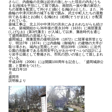
さらに、内曲輪の北側は起伏の激しかった現在の内丸(うち
まる)地域を平坦にして堀で囲み、南部氏一族や藩の家臣た
ちの屋敷を配置して外(そと)曲(くる)輪(わ)とした。また、外
曲輪の中津川対岸の城下を堀で囲み、武士や町人たちの屋敷
街である遠(とお)曲(くる)輪(わ)（総構(そうがま)え）が配置
されている。
築城工事は、北上川や中津川の洪水にみまわれながらも続け
られ、築城開始から36年後の寛永10年（1633）に南部重直
(しげなお)（第3代藩主）が入城して以来、藩政時代を通じ
て盛岡南部氏の居城となった。
盛岡城は、廃藩置県の後明治5年（1872）に陸軍省所管とな
り、明治7年（1874）には内曲輪（御城内）の建物の大半が
取り壊され、城内は荒廃したが、明治39年（1906）に近代
公園の先駆者である長岡安平(ながおかやすへい)の設計によ
り岩手公園として整備され、市民の憩いの場として親しまれ
ている。
平成18年（2006）には開園100周年を記念し、「盛岡城跡公
園」と愛称をつけた。
平成21年10
月
盛岡市
説明板より