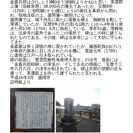
金森兵部は少(しょう)輔(ゆう)頼錦(よりかね)と言い、美濃郡
上藩（現岐阜県）38,000石の藩主であったが、宝暦8年
（1758）に領民騒(そう)擾(じょう)の責任を幕府から問わ
れ、領地没収の上、盛岡藩へ御預けになった。
盛岡藩では、城下内丸に新たに屋敷を構え、御附役を配して
厚遇していたが、宝暦9年2月の流(る)謫(たく)から4年余り過
ぎた同13年（1763）6月に病死している。享年51歲。埋葬地
は、法泉寺の墓所であったこの場所で、碑はこの時に建てら
れたものである。その後、碑は法泉寺によって大切に守られ
てきた。
金森家は長く謹慎の身に置かれていたが、嫡孫靭負(ゆげい)
が幕府の旗本に召し出されたのを機に、寛政元年（1789）
に遺骨は江戸へ引き取られている。
碑の前面に「曹雲院殿性海善理大居士」の法号、後面には
「金森兵部頼錦」の実名が、そして左右の側面に「宝暦十三
年六月六日」の没年が刻まれている。碑は兵部の望郷の念を
慮って、美濃郡上を向いて建てられたと言われる。
平成16年3月 盛岡市
説明板より