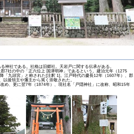
ある神社である。社格は旧郷社。天岩戸に関する伝承がある。
7社の中の「正六位上 国津明神」であるという。建治元年（1275
「九頭宮」と称された[注釈 1]。江戸時代の慶長12年（1607年）、郡
、以後領主や藩主から篤く崇敬された。
改め、更に翌7年（1874年）、現社名「戸隠神社」に改称、昭和15年