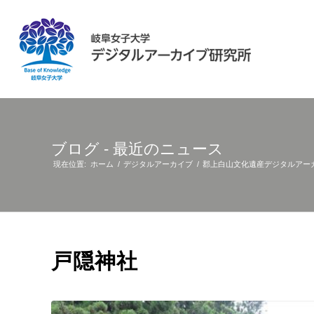
ブログ - 最近のニュース
現在位置:
ホーム
/
デジタルアーカイブ
/
郡上白山文化遺産デジタルアー
戸隠神社