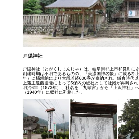
戸隠神社
戸隠神社（とがくしじんじゃ）は、岐阜県郡上市和良町に
創建時期は不明であるものの、『美濃国神名帳』に載る郡上郡
年）に橘頼納により大般若経600巻が奉納され、鎌倉時代以降
上藩主遠藤慶隆によって5保内の総社として社殿が再興され
明治6年（1873年）、社名を「九頭宮」から「上沢神社」へ
（1940年）に郷社に列格した。