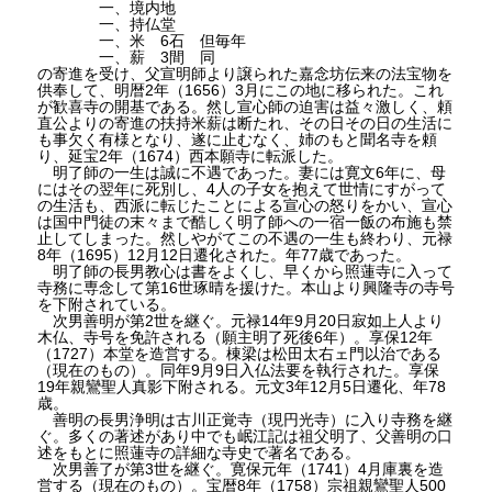
一、境内地
一、持仏堂
一、米 6石 但毎年
一、薪 3間 同
の寄進を受け、父宣明師より譲られた嘉念坊伝来の法宝物を
供奉して、明暦2年（1656）3月にこの地に移られた。これ
が歓喜寺の開基である。然し宣心師の迫害は益々激しく、頼
直公よりの寄進の扶持米薪は断たれ、その日その日の生活に
も事欠く有様となり、遂に止むなく、姉のもと聞名寺を頼
り、延宝2年（1674）西本願寺に転派した。
明了師の一生は誠に不遇であった。妻には寛文6年に、母
にはその翌年に死別し、4人の子女を抱えて世情にすがって
の生活も、西派に転じたことによる宣心の怒りをかい、宣心
は国中門徒の末々まで酷しく明了師への一宿一飯の布施も禁
止してしまった。然しやがてこの不遇の一生も終わり、元禄
8年（1695）12月12日遷化された。年77歳であった。
明了師の長男教心は書をよくし、早くから照蓮寺に入って
寺務に専念して第16世琢晴を援けた。本山より興隆寺の寺号
を下附されている。
次男善明が第2世を継ぐ。元禄14年9月20日寂如上人より
木仏、寺号を免許される（願主明了死後6年）。享保12年
（1727）本堂を造営する。棟梁は松田太右ェ門以治である
（現在のもの）。同年9月9日入仏法要を執行された。享保
19年親鸞聖人真影下附される。元文3年12月5日遷化、年78
歳。
善明の長男浄明は古川正覚寺（現円光寺）に入り寺務を継
ぐ。多くの著述があり中でも岷江記は祖父明了、父善明の口
述をもとに照蓮寺の詳細な寺史で著名である。
次男善了が第3世を継ぐ。寛保元年（1741）4月庫裏を造
営する（現在のもの）。宝暦8年（1758）宗祖親鸞聖人500