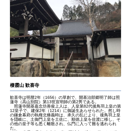
棲霞山 歓喜寺
歓喜寺は明暦2年（1656）の草創で、開基治部郷明了師は照
蓮寺（高山別院）第13世宣明師の第2男である。
照蓮寺開基嘉念坊善俊上人は、人皇第82代後鳥羽上皇の第
12皇子で、建保2年（1214）に御誕生あらせられた。然し時
の鎌倉幕府の執権北條義時は、承久の乱により、後鳥羽上皇
を隠岐に、土御門上皇を土佐に、順徳上皇を佐渡に移し、そ
の他の皇子等も悉く離散され、仏門に入って難を逃れられ
た。