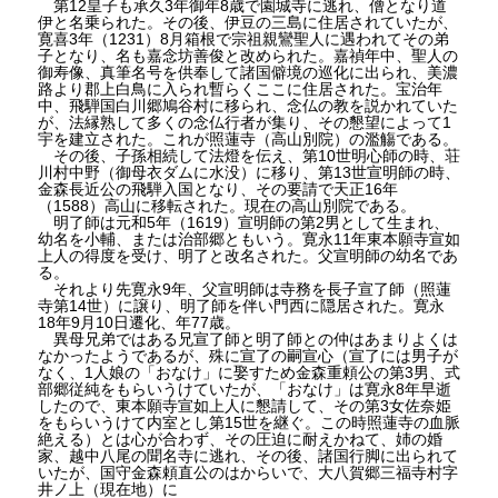
第12皇子も承久3年御年8歳で園城寺に逃れ、僧となり道
伊と名乗られた。その後、伊豆の三島に住居されていたが、
寛喜3年（1231）8月箱根で宗祖親鸞聖人に遇われてその弟
子となり、名も嘉念坊善俊と改められた。嘉禎年中、聖人の
御寿像、真筆名号を供奉して諸国僻境の巡化に出られ、美濃
路より郡上白鳥に入られ暫らくここに住居された。宝治年
中、飛騨国白川郷鳩谷村に移られ、念仏の教を説かれていた
が、法縁熟して多くの念仏行者が集り、その懇望によって1
宇を建立された。これが照蓮寺（高山別院）の濫觴である。
その後、子孫相続して法燈を伝え、第10世明心師の時、荘
川村中野（御母衣ダムに水没）に移り、第13世宣明師の時、
金森長近公の飛騨入国となり、その要請で天正16年
（1588）高山に移転された。現在の高山別院である。
明了師は元和5年（1619）宣明師の第2男として生まれ、
幼名を小輔、または治部郷ともいう。寛永11年東本願寺宣如
上人の得度を受け、明了と改名された。父宣明師の幼名であ
る。
それより先寛永9年、父宣明師は寺務を長子宣了師（照蓮
寺第14世）に譲り、明了師を伴い門西に隠居された。寛永
18年9月10日遷化、年77歳。
異母兄弟ではある兄宣了師と明了師との仲はあまりよくは
なかったようであるが、殊に宣了の嗣宣心（宣了には男子が
なく、1人娘の「おなけ」に娶すため金森重頼公の第3男、式
部郷従純をもらいうけていたが、「おなけ」は寛永8年早逝
したので、東本願寺宣如上人に懇請して、その第3女佐奈姫
をもらいうけて内室とし第15世を継ぐ。この時照蓮寺の血脈
絶える）とは心が合わず、その圧迫に耐えかねて、姉の婚
家、越中八尾の聞名寺に逃れ、その後、諸国行脚に出られて
いたが、国守金森頼直公のはからいで、大八賀郷三福寺村字
井ノ上（現在地）に