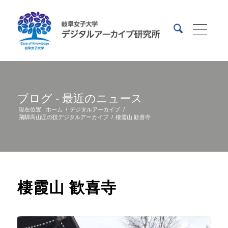
ブログ - 最近のニュース
現在位置:
ホーム
/
デジタルアーカイブ
/
飛騨高山匠の技デジタルアーカイブ
/
棲霞山 歓喜寺
棲霞山 歓喜寺