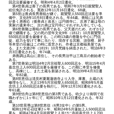
回忌法要厳修する。明和4年4月2日遷化。
第4世善貞は善了の長男である。明和7年3月9日親鸞聖人
絵伝免許される。寛政12年11月16日遷化、68歳。
第5世は善貞長男善暁が継ぐ。親鸞聖人550回忌法要を準
備中、文化8年10月8日遷化される。年44歳。善暁には兄弟
が多く弟善応（後善貞と改名）は円徳寺に、次弟了厳は母の
実家の還来寺に、次の弟は宝円寺にそれぞれ入寺している。
第6世善隆は善暁の長男である。父夭逝のため、わずか12
歳で継職する。父の死の翌年文化9年（1812）10月親鸞聖人
550回忌法要を厳修する。この時13歳の善隆を中心に門信
徒、総力を挙げて事に当たり、現存する宮殿、須弥檀、厨子
等本堂の荘厳はこの時に造営され、作者は京都福美屋であ
る。また文政2年（1819）10月梵鐘を鋳造された。明治6年3
月3日遷化される。年74歳。
弟善調は高山に居住し、その長男治平は三島豆の創始者で
ある。
第7世善栄は明治4年2月宗祖聖人600回忌を、明治15年4月
嘉念坊上人600回忌法要を厳修する。この期に本堂を修復
し、高棟にし、また土蔵を新築される。明治39年4月3日遷
化。年82歳。
第8世恵信は清見村夏厩蓮徳寺より入寺、庫裏、土蔵の大
修理をなし、大正13年5月宗祖聖人650回忌、昭和8年5月嘉
念坊上人650回忌法要を執行し、同年12月19日遷化される。
年61歳。
第9世怙舟は第8世恵信の第3男である。幼少より病弱で在
職わずかに1ヶ年にて、昭和10年1月12日遷化される。年32
歳。
第10世晃導は第8世恵信（6男3女中）の第5男。
昭和12年応召従軍2ヶ年、昭和24年5月蓮如上人500回忌法
要を、昭和47年4月宗祖親鸞上人並びに寺祖嘉念坊上人700