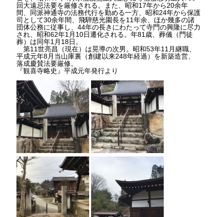
回大遠忌法要を厳修される。また、昭和17年から20余年
間、同派神通寺の法務代行を勤める一方、昭和24年から保護
司として30余年間、飛騨慈光園長を11年余、ほか幾多の諸
団体公務に従事し、44年の長きにわたって寺門の興隆に尽力
され、昭和62年1月10日遷化される。年81歳、葬儀（門徒
葬）は同年1月18日。
第11世亮昌（現在）は晃導の次男。昭和53年11月継職、
平成元年8月当山庫裏（創建以来248年経過）を新築造営、
落成慶賛法要厳修。
『観喜寺略史』平成元年発行より