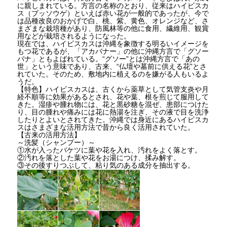
に親しまれている。方言の名称のとおり、従来はハイビスカ
ス（ブッソウゲ）といえば赤い花が一般的であったが、今で
は品種改良のおかげで白、桃、紫、黄色、オレンジなど、さ
まざまな栽培種があり、防風林等の他に食用、繊維用、観賞
用などが栽培されるようになった。
現在では、ハイビスカスは沖縄を象徴する明るいイメージを
もつ花であるが、「アカバナー」の他に沖縄方言で「グソー
バナ」ともよばれている。“グソー”とは沖縄方言で「あの
世」という意味であり、古来、“仏壇や墓前に供える花”とさ
れていた。そのため、敷地内に植えるのを嫌がる人もいるよ
うだ。
【特色】ハイビスカスは、古くから薬草として気管支炎や月
経不順等に効果があるとされ、花や葉、根を煎じて服用して
きた。湿疹や腫れ物には、花と黒砂糖を混ぜ、患部につけた
り、目の腫れや痛みには花に熱湯を注ぎ、その液で目を洗浄
したりとよいとされてきた。沖縄では身近にあるハイビスカ
スはさまざまな活用方法で昔から良く活用されていた。
【古来の活用方法】
～洗髪（シャンプー）～
①水が入ったバケツに葉や花を入れ、汚れをよく落とす。
②汚れを落とした葉や花をお湯につけ、揉み解す。
③その後すりつぶして、粘り気のある成分を抽出する。