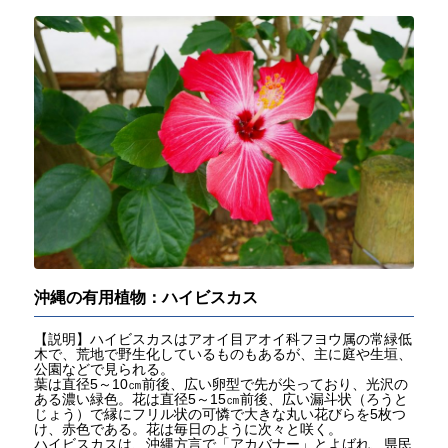
沖縄の有用植物：ハイビスカス
【説明】ハイビスカスはアオイ目アオイ科フヨウ属の常緑低
木で、荒地で野生化しているものもあるが、主に庭や生垣、
公園などで見られる。
葉は直径5～10㎝前後、広い卵型で先が尖っており、光沢の
ある濃い緑色。花は直径5～15㎝前後、広い漏斗状（ろうと
じょう）で縁にフリル状の可憐で大きな丸い花びらを5枚つ
け、赤色である。花は毎日のように次々と咲く。
ハイビスカスは、沖縄方言で「アカバナー」とよばれ、県民