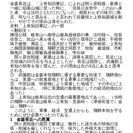
金森長近は、「上有知旧事記」によれば関ヶ原戦後、家康と
一緒に稲葉山城に登った時に、「信長公在世中、この山へ来
た者、今は法印と2人だけになった。相変わらずの味方に満
足、何なりと望みを。」と言われて佐藤領と上有知築城を願
い、やがてその望みは達せられた。
史料「上有知旧事記」の一部
＜翻刻文＞
権現公様、岐阜山へ御登山被為遊候節の事、法印様へ、信長
在世ニ、此山へ来ル者も、今ハ法印と我等計ニ成候、不相替
味方被致、満足ニ、何成共好ミ可被申と、被仰候節、上有知
ニ御隠居御願被成、飛騨之国之同郡ヲ、領知 被成候、市町
御免許、御上聞被為達候御事と、申伝候
関ヶ原合戦後、家康は上洛し、諸将を賞罰した。長近には
大垣城の10万石を与えよとしたが、長近は固辞し、武儀郡上
有知の領有を強く望んだ。その理由は次の3点にあると思考
される。
① 武儀郡は金森本領飛騨に通ずる重要な街道で、飛騨側か
らは、美濃への前進基地とする軍事上の地域だった。
② 中世以後、特産物により発展した地域で、その中心に上
有知があった。（特に美濃紙の集散地としての経済的地位が
あった）
③ 上有知は岐阜以北の交通の最重要地点であった。（当時
の飛騨への街道は岐阜―上有知－見坂峠－（津保街道で）金
山－飛騨へ）
このように、軍事、経済、交通上からも、飛騨本領を守る
ためにぜひ必要だったのである。
1 金森長近への恩賞
関ヶ原戦後の賞罰で家康は、敵対した諸大名の領地の没
収・削減を厳しく行なう一方、味方した外様大名に加増し、
その領国を移すという政策を行なった。西軍の上有知城（鉈