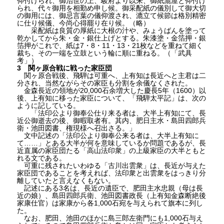
仰付けられ、御治世の上、駿府より以来、御紙漉屋と仰付け
られ、代々御用を相勤め申し候。御采配紙の儀別して御大切
の御用には、御忌言葉の儀仰渡され、漉立て候節は格別精密
に仕り候儀、今尚心得罷り在り候。（略）
采配紙は良質の厚紙に大根の汁や、みょうばんを塗って
乾かしてから朱・金・銀仕上げとする。朱漆塗・金箔押・銀
箔押がこれで、紙は7・8・11・13・21枚などを重ねて細く
裁ち、その一端を立鼓という輪に順に重ねる。（「武具
考」）
3 関ヶ原合戦に戦った家臣団
関ヶ原合戦後、飛騨は可重へ、上有知は長近へと主君は二
分され、当然ながらその家臣も分割を余儀なくされた。
金森長近の領地が20,000石余増大した慶長5年（1600）以
後、上有知に移った家臣について、「飛騨太平記」は、次の
ように記している。
「法印公より御奉公仕り来る者は、大半上有知にて、長
近公御逝去の後、御暇取者有。其内、肥日主水・島田四郎兵
衛・池田図書、権現様へ召出さる。」
文中記述の「法印公より御奉公来る者は、大半上有知に
て……」とある大半が何を意味しているか問題であるが、長
近直属の家臣団たる「高山法印衆」の上級家臣の大半ともと
れる文である。
可重に残されたいわゆる「古川出雲衆」は、長近が与えた
家臣団であることを考えれば、法印衆と出雲衆をはっきり分
離していたと言えなくもない。
記述にある3名は、長近の遺臣で、肥田主水忠親（母は長
近の娘）、島田四郎兵衛、池田図書政長（上有知金森断絶後
家康仕官）は家康から各1,000石宛を与えられて旗本に列し
た。
なお、肥田、池田のほかに島三郎左衛門にも1,000石与え