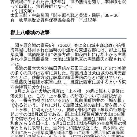
古戦場に生まれた合川少年は、世の無情を知り、本陣職を譲
って出家し、無難禅師となった。
＜引用文献＞
太田三郎・中島勝国『関ヶ原合戦と美濃・飛騨』35～36
頁 岐阜県歴史資料保存協会発行 平成12年
郡上八幡城の攻撃
関ヶ原合戦の慶長5年（1600）春に金山城主森忠政が信州
海津城に移封された当時の中濃から東濃西部には、郡上に稲
葉貞通、武儀鉈尾山に佐藤方政、加茂白川には郡上から左遷
され小原に遠藤慶隆・犬地に遠藤胤直の両遠藤氏が配されて
いた。
美濃の最大大名の織田秀信が石田三成に加担したので美濃
の多くの武将は西軍に属した。稲葉貞通は犬山城の石川光吉
のもとに、佐藤方政は岐阜の織田秀信のもとに馳せていた。
同遠藤氏は慶隆が東軍に組し、胤直は西軍に属するという東
西両陣営に分かれた。
8月に入ると犬地の胤直は「上ヶ根」の砦に籠もり慶隆に
備え対した。この「上ヶ根砦」の所在については諸説があ
る。一番有力視されているのが、現白川町切井の「城が根」
であるという。それに対して慶隆は佐見の吉田に砦を築いて
「上ヶ根」に備えたという。慶隆が旧地の郡上奪取の行動を
起こすのは8月28日である。郡上城主稲葉貞通が犬山に在陣
中で留守のうちにというわけである。慶隆は飛騨川を渡河し
和良から安久田へ出、9月1日に郡上城を飛騨の金森可重の援
軍とともに攻撃した。翌2日に和議が成立した。急を聞いた
犬山にあった稲葉貞通が3日に郡上に到着し愛宕山の遠藤軍
を攻撃し激戦となったという。4日再び和議が成立し両軍は