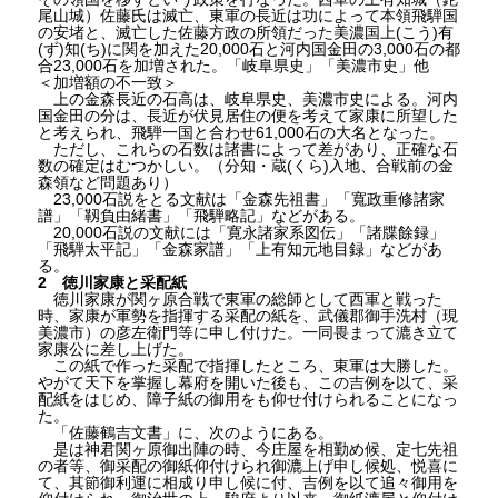
尾山城）佐藤氏は滅亡、東軍の長近は功によって本領飛騨国
の安堵と、滅亡した佐藤方政の所領だった美濃国上(こう)有
(ず)知(ち)に関を加えた20,000石と河内国金田の3,000石の都
合23,000石を加増された。「岐阜県史」「美濃市史」他
＜加増額の不一致＞
上の金森長近の石高は、岐阜県史、美濃市史による。河内
国金田の分は、長近が伏見居住の便を考えて家康に所望した
と考えられ、飛騨一国と合わせ61,000石の大名となった。
ただし、これらの石数は諸書によって差があり、正確な石
数の確定はむつかしい。（分知・蔵(くら)入地、合戦前の金
森領など問題あり）
23,000石説をとる文献は「金森先祖書」「寬政重修諸家
譜」「靱負由緒書」「飛騨略記」などがある。
20,000石説の文献には「寛永諸家系図伝」「諸牒餘録」
「飛騨太平記」「金森家譜」「上有知元地目録」などがあ
る。
2 徳川家康と采配紙
徳川家康が関ヶ原合戦で東軍の総師として西軍と戦った
時、家康が軍勢を指揮する采配の紙を、武儀郡御手洗村（現
美濃市）の彦左衛門等に申し付けた。一同畏まって漉き立て
家康公に差し上げた。
この紙で作った采配で指揮したところ、東軍は大勝した。
やがて天下を掌握し幕府を開いた後も、この吉例を以て、采
配紙をはじめ、障子紙の御用をも仰せ付けられることになっ
た。
「佐藤鶴吉文書」に、次のようにある。
是は神君関ヶ原御出陣の時、今庄屋を相勤め候、定七先祖
の者等、御采配の御紙仰付けられ御漉上げ申し候処、悦喜に
て、其節御利運に相成り申し候に付、吉例を以て追々御用を