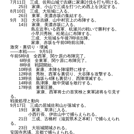
7月11日 三成、佐和山城で吉継に家康討伐を打ち明ける。
25日 家康、小山で三成を打つため西上を決定する。
8月10日 三成、大垣城に入る。
26日 東軍、美濃赤坂の集結する。
9月 3日 大谷吉継、山中村宮上の布陣する。
14日 家康、美濃赤坂に入る。
島左近率いる西軍、杭瀬川の戦いで勝利する。
小早川秀秋、松尾山に布陣する。
三成、大垣城を午後7時頃出陣。
家康、赤坂を午前0時前出陣。
激突・裏切り・壊滅
――本戦―― 9月5日
午前5時頃 全西軍、関ケ原の布陣完了。
6時頃 全東軍、関ケ原に布陣完了。
8時頃 戦闘開始。
10時頃 家康、本陣を陣場野に移す。
12時頃 秀秋、西軍を裏切り、大谷隊を攻撃する。
13時頃 脇坂ら4隊も裏切り、西陣壊滅する。
14時頃 島津隊、敵中突破を敢行する。
17時頃 東軍圧勝。
家康、西軍将士の首実検と東軍諸将を引見す
る。
戦後処理と動向
9月17日 三成の居城佐和山が落城する。
19日 家康、草津に入る。
小西行長、伊吹山中で捕らえられる。
21日 三成、古橋村（滋賀県木之本町）で捕らえられ
る。
23日 大垣城開城される。
安国寺恵璚、京都で捕らえられる。