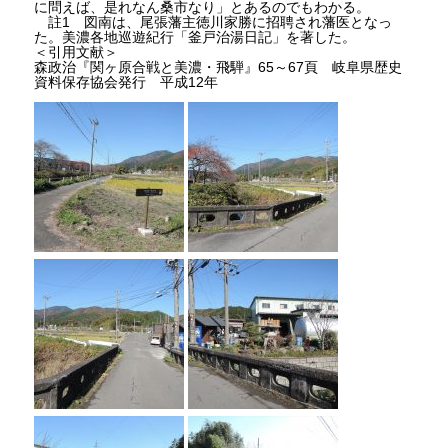
に問えば、是れなん桑市なり」とあるのでもわかる。
註1 図南は、尾張藩主徳川家勝に招聘され藩医となっ
た。美濃各地巡遊紀行「釜戸治湯日記」を著した。
＜引用文献＞
森政治『関ヶ原合戦と美濃・飛騨』65～67頁 岐阜県歴史
資料保存協会発行 平成12年