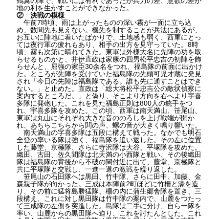
鶴翼の陣で、戦いには有利であったが兵力の差、意欲の差が
地の利を生かすことができなかった。
② 決戦の模様
午前7時頃、雨は上がったものの深い霧が一面に立ち込
め、数間先も見えない。機先を制することが兵法にあるが、
お互いに陣地に着いたばかりで、土地感も弱く、西軍にとっ
ては夜行軍の疲れもあり、相手の出方を見守っていた。8時
頃、霧も次第に晴れてきた。東軍は外様大名に先陣の功を取
らせるものかと、井伊直政は家康の四男松平忠吉の初陣を飾
らせんと、屈強の家臣30余名をつれ、福島隊の前面に出かけ
た。ところが先陣を受けていた福島隊の先頭可児才蔵に発見
され「今日の先陣は福島隊である。誰も先に通すことはでき
ない。」と止めた。直政は「総大将松平忠吉公の敵状偵察に
案内するところだ。」と偽り、そこより方向を右へより宇喜
多隊に発砲した。これを見た福島正則は800人の銃手をつ
れ、宇喜多隊を攻めた。この頃、西軍は南天満山、笹尾山、
東軍は丸山にそれぞれ大きな音ののろしを上げ戦端が開か
れ、あちらこちらから閧の声、螺の音が大きく鳴り響いた。
南天満山の字喜多隊は五段に構えて戦った。なかでも明石
全登の率いる隊は強く、福島隊を追い返した。その左に位置
した藤堂、京極隊、さらに寺沢隊は大谷、平塚隊を攻めた。
織田、古田、佐久間隊は北天満の小西隊と戦い、その後織田
隊は福島隊の背後から不破の関付近に出て、藤堂、京極隊と
共に平塚隊と交戦し、一進一退の激戦を繰り返した。
笹尾山の石田隊へは黒田、竹中隊、さらに田中、加藤、金
森親子隊が向かった。三成は本陣前2町ほどに竹柵と濠を造
り、その前に猛将島勝猛隊、柵の内に蒲生郷舎隊を置き、三
段構え、これに対し黒田隊は竹中隊の案内で、山麓をつたっ
て三成隊の左側を突進した。島隊は二手に分け、自ら一隊を
率い、山麓からの黒田隊へ迫り、これを討たんとした。これ