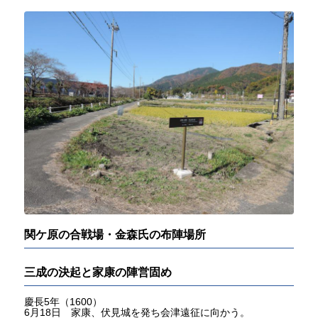
関ケ原の合戦場・金森氏の布陣場所
三成の決起と家康の陣営固め
慶長5年（1600）
6月18日 家康、伏見城を発ち会津遠征に向かう。