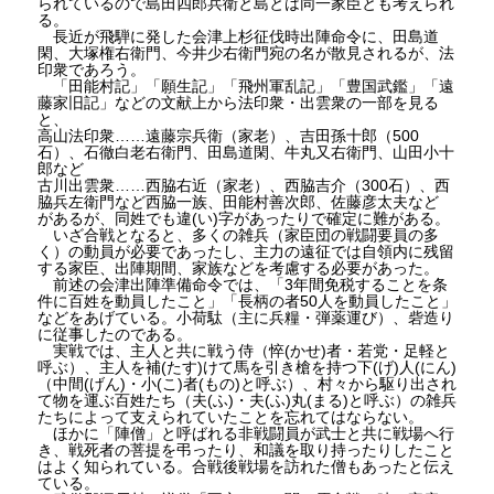
られているので島田四郎兵衛と島とは同一家臣とも考えられ
る。
長近が飛騨に発した会津上杉征伐時出陣命令に、田島道
閑、大塚権右衛門、今井少右衛門宛の名が散見されるが、法
印衆であろう。
「田能村記」「願生記」「飛州軍乱記」「豊国武鑑」「遠
藤家旧記」などの文献上から法印衆・出雲衆の一部を見る
と、
高山法印衆……遠藤宗兵衛（家老）、吉田孫十郎（500
石）、石徹白老右衛門、田島道閑、牛丸又右衛門、山田小十
郎など
古川出雲衆……西脇右近（家老）、西脇吉介（300石）、西
脇兵左衛門など西脇一族、田能村善次郎、佐藤彦太夫など
があるが、同姓でも違(い)字があったりで確定に難がある。
いざ合戦となると、多くの雑兵（家臣団の戦闘要員の多
く）の動員が必要であったし、主力の遠征では自領内に残留
する家臣、出陣期間、家族などを考慮する必要があった。
前述の会津出陣準備命令では、「3年間免税することを条
件に百姓を動員したこと」「長柄の者50人を動員したこと」
などをあげている。小荷駄（主に兵糧・弾薬運び）、砦造り
に従事したのである。
実戦では、主人と共に戦う侍（悴(かせ)者・若党・足軽と
呼ぶ）、主人を補(たす)けて馬を引き槍を持つ下(げ)人(にん)
（中間(げん)・小(こ)者(もの)と呼ぶ）、村々から駆り出され
て物を運ぶ百姓たち（夫(ふ)・夫(ふ)丸(まる)と呼ぶ）の雑兵
たちによって支えられていたことを忘れてはならない。
ほかに「陣僧」と呼ばれる非戦闘員が武士と共に戦場へ行
き、戦死者の菩提を弔ったり、和議を取り持ったりしたこと
はよく知られている。合戦後戦場を訪れた僧もあったと伝え
ている。