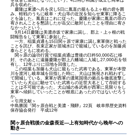
兵を収めた。
慶隆は東濃へ兵を戻し5日に胤直の籠もる上ヶ根の砦を囲
み、軽戦のうちに岐阜・犬山等の近況を知らせ東軍に降るこ
とを論した。胤直はこれに従った。慶隆が家康に胤直の罪の
宥されんことを懇請したが岳父に敵対したことを理由に宥さ
なかったという。
9月14日慶隆は美濃赤坂で家康に謁し、郡上・上ヶ根の戦
闘報告をして東軍に参如した。
一方、稲葉貞通も15日関ヶ原で家康に謁し東軍側と戦った
ことを詫び、長束正家が居城水口で籠城しているのを加藤貞
泰らとともに攻める。
関ヶ原の論功行賞で稲葉貞通は豊後の臼杵50,000石に移
封、そのあとに遠藤慶隆が郡上八幡城に入城し27,000石を領
有し、12年ぶりに旧地を回復した。
この稲葉も加藤も犬山に籠もった武将である。東軍が本曽
川を渡河し岐阜城を目指した時に、犬山は無視され戦わずし
て開城している。東軍が西軍の濃尾国境の拠点を徹底攻撃し
ていたら犬山に馳せていた武将らの近世大名として存続する
ことは不可能であった。犬山城の各武将が西軍に見限りをし
東軍へ傾斜していったことが根底にあったのではないだろう
か。
＜引用文献＞
中島勝国『関ヶ原合戦と美濃・飛騨』22頁 岐阜県歴史資料
保存協会発行 平成12年
関ヶ原合戦後の金森長近―上有知時代から晚年への
動き―