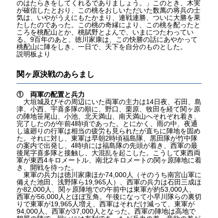
のはたらきをしてくれるでありましょう。」このとき、木実
が確信したとおり、この桃をおしいただいた数萬の将兵の士
気は、いやがうえにもたかまり、連戦連勝、ついに大勝を果
たしたのであった。この桃の奇縁により、この桃を配ったと
ころを桃配山とか、桃賦野とよんで、いまにつたわってい
る。9百年のあと、徳川家康は、この快勝の話にあやかって
桃配山に陣をしき、一日で、天下を自分のものとした。
説明板より
関ヶ原決戦のあらまし
① 両軍の配置と兵力
大垣城及びその周辺にいた両軍の主力は14日夜、石田、島
津、小西、宇喜多隊の順に、野口、栗原、牧田を経て関ヶ原
の陣地笹尾山、小池、北天満山、南天満山へそれぞれ着き、
完了したのが午前4時頃であった。とにかく、雨の中、夜通
し遠廻りの行軍は相当の疲労も見られたが直ちに陣地を固め
た。それに対し、東軍は早朝2時頃福島隊、黒田隊が竹中隊
の案内で出発し、4時頃には福島隊の先頭が着き、西軍の最
後尾字喜多隊と接触し、大混乱を起こした。こうして東西両
軍が東西4キロメートル、南北2キロメートの関ヶ原陣地に着
き、開戦を待った。
東軍の兵力は徳川家康ほか74,000人（そのうち南宮山軍に
備えた池田、浅野隊ら19,965人）、西軍の兵力は石田三成ほ
か82,000人、関ヶ原陣地での午前中は東軍が約53,000人、
西軍が56,000人とほぼ互角。午後になって小早川隊らの裏切
りで東軍が19,965人増え、西軍はそれだけ減って、東軍が
94,000人、西軍が37,000人となった。西軍の陣地は高地で