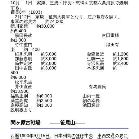
10月 1日 家康、三成・行長・恵璚を京都六条河原で処刑
する。
慶長8年（1603）
2月12日 家康、征夷大将軍となり、江戸幕府を開く。
東軍の総兵力 約74,000
徳川家康 約30,000
約5,400
黒田長政 古田重勝
約1,000
竹中重門 織田有
楽 約 400
細川忠興 約5,000 金森長近 約1,200
加藤嘉明 約3,000 生駒一正 約1,800
筒井定次 約2,800 寺沢広高 約2,400
田中吉政 約3,000 本多忠勝 約
500
約6,000
松平忠吉
井伊直政 有馬豊氏
約13,900
福島正則 約6,000 山内一豊
藤堂高虎 約2,500 朝の幸長
京極高知 約3,000 池田輝政
説明板より
関ヶ原古戦場 ――笹尾山――
西暦1600年9月15日、日本列島のほぼ中央、東西交通の要に