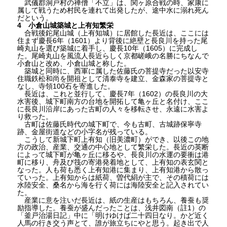
武儀郡洞戸村の禅僧「不立」は、関ヶ原合戦の時、家康に
属して戦うため村民を連れて出発したが、途中水に溺れ死ん
だという。
4 小倉山城築城と上有知繁栄
合戦後鉈尾山城（上有知城）に居館した長近は、ここには
住まず慶長6年（1601）より背後に絶壁と長良川を持った尾
崎丸山を選び築城に着手し、慶長10年（1605）に完成し
た。尾崎丸山を風流人長近らしく京都嵯峨の名勝にちなんで
小倉山と改め、小倉山城と称した。
築城と同時に、西軍に属した佐藤氏の菩提寺だった以安寺
住職鉄松和尚を開祖として清泰寺を建立、金森家の菩提寺と
なし、寺領100石を寄進した。
長近は、これと並行して、慶長7年（1602）の長良川の大
水害後、城下町南方の台地を開拓して亀ヶ丘と名付け、ここ
に長良川沿岸にあった古町の人々を移転させ、永遠に水害よ
り救った。
古町は佐藤氏時代の城下町で、今も古町、古城跡保寧寺
跡、金屋街道などの小字名が残っている。
こうして新城下町上有知（旧美濃町）ができ、以後この地
方の政治、産業、交通の中心地として繁栄した。長近の英断
によって城下町が亀ヶ丘に移るや、長良川の水運の要衝は港
町に移り、舟及び筏の寄港発着地として、上有知の表玄関と
なった。人も荷も悉く上有知港に集まり、上有知港から散っ
ていった。上有知からは紙荷、曽代絹が主で、その積荷には
水陸安全、桑名から海を行く荷には海陸安全と記入されてい
た。
産業に意を注いだ長近は、紙の生産はもちろん、養蚕も奨
励指導した。養蚕が盛んだったことは、浅井図南（註1）の
「釜戸治湯日記」中に「明けゆけば二十四日なり。かど近く
人馬の行き交う声とて、誰が旅立ちにやと思う。起き出で人