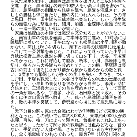
を見た東軍の田中、加藤隊は黒田隊を援けんと三成の本陣へ
突進、また、黒田隊は名銃手10数人を小高い山麓を密かに迂
回し、島勝猛隊の側面から鉄砲を撃ち、島隊を混乱させ、さ
しもの勝猛も弾に当たり、柵の内につれ入れられた。その隙
に黒田、竹中、田中隊ら三成本陣へ突進した。しかし蒲生隊
らの頑強な兵に撃退され、細川、加藤、金森隊の援護で防戦
し、一進一退の激しい戦いが続いた。
家康は桃配山の本陣では戦況を充分知ることができないこ
と、南宮山軍の傍観を確認して本陣を前に進め、11時頃には
陣場野に着いていた。正午になっても松尾山の小早川隊が動
かない。痺(しびれ)を切らし、麾下と福島の鉄砲隊に松尾山
へ向けて一斉射撃を命じた。これによって迷っていた小早川
秀秋は松野主馬の反対を押し切って山を下り、大谷、平塚隊
へ向かった。これに呼応して脇坂、朽木、小川、赤座隊も裏
切り、後ろから大谷隊らを攻めたてた。この時、平塚隊は藤
古川の前より後ろにさがり前から横から後ろからの敵と戦
い、3度までも撃退したが多くの兵士を失い、力つき、つい
に戸田、平塚も戦死した。大谷は平塚からの冥土の土産の首
を手にし、小早川の裏切りを恨みながら自害し、湯浅五助に
介錯させ、三浦喜大夫にその首を埋めさせた。こうして西軍
の一角が崩れるや、宇喜多、小西、石田隊と次々敗れ、その
多くは伊吹山麓方面へ敗走した。残った島津隊は陣容を整
え、敵の本陣を突破して、伊勢路から堺に出て鹿児島に婦っ
た。
天下分目の関ヶ原の大合戦はわずか7時間ほどで東軍の勝
利となった。この戦いで西軍約8,000人、東軍約4,000人が鉄
砲弾、弓矢、槍、刀によって殺され、負傷者もこれ以上あっ
たと思う。したがって関ヶ原の戦場跡には血みどろな、首の
ない、手足のない人体や馬、さらに動けない者も右往左往
し、全く地獄絵そのものであった。慶長7年（1602）関ヶ原