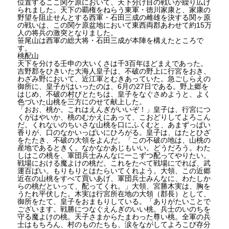
位置するここ関ケ原において、天下分け目の戦いが繰り広げ
られました。天下の覇権をねらう東軍・徳川家康と、家康の
野望を阻止せんとする西軍・石田三成の雌雄を決する関ヶ原
の戦いは、この関ケ原盆地において東西両郡あわせて約15万
人の将兵の激突となりました。
笹尾山は西軍の総大将・石田三成が本陣を構えたところで
す。
桃配山
天下を分ける壬申の大いくさは千3百年ほどまえであった。
吉野郡をひきいた大海人皇子は、不破の野上に行宮をおき、
わざみ野において、近江軍とむきあっていた。急ごしらえの
御所に、皇子がはいったのは、6月の27日である。野上郷を
はじめ、不破の村びとたちは、皇子をなぐさめようと、よく
色づいた山桃を三方にのせて献上した。
「おお、桃か。これはえんぎがいいぞ！」皇子は、行宮につ
くがはやいか、桃のむかえにあって、こおどりしてよろこん
だ。くれないのちいさな山桃を口にふくむと、あまずっぱい
香りが、口のなかいっぱいにひろがる。皇子は、はたとひざ
をたたき、不破の大領をよんだ。「この不破の地は、山桃の
産地であるときく。なかなかあじもいい。どうだろう。わた
しはこの桃を、軍団兵士みんなに一こずつ配ってやりたい。
戦場における魔よけの桃だ。これをたべて戦場にでれば、武
運百ばい。もりもりとはたらいてくれよう。大領、この近郷
近在の山桃をすべて買いあげ、軍団兵士みんなに、わたしか
らの桃だといって、配ってくれ。」大領、宮勝木実は、胸を
うたれ平伏した。木実は行宮所在地の大領（郡長）として、
御所をたて、皇子をおまもりしている。「ありがたいことで
ございます。戦勝につなぐえんぎのいい桃。兵士のいのちを
守る魔よけの桃。天子さまからたまわった尊い桃。全軍の兵
士はもちろん、村のものたちも、涙をながしてよろこび存分