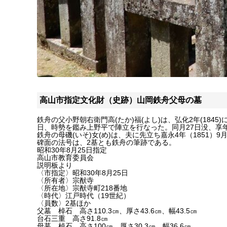
高山市指定文化財（史跡）山岡鉄舟父母の墓
鉄舟の父小野朝右衛門高(たか)福(よし)は、弘化2年(184
日、時勢を鑑み上野平で陣立を行なった。同月27日没、享年
鉄舟の母磯(いそ)女(め)は、夫に先立ち嘉永4年（1851）9
碑面の法号は、2基とも鉄舟の筆跡である。
昭和30年8月25日指定
高山市教育委員会
説明板より
〈市指定〉昭和30年8月25日
〈所有者〉宗猷寺
〈所在地〉宗猷寺町218番地
〈時代〉江戸時代（19世紀）
〈員数〉2基ほか
父墓 棹石 高さ110.3㎝、厚さ43.6㎝、幅43.5㎝
台石三重 高さ91.8㎝
母墓 棹石 高さ100㎝、厚さ30.3㎝、幅36.6㎝