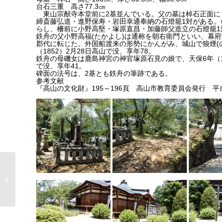
台石三重 高さ77.3㎝
東山宗猷寺本堂前に2基並んでいる。父の墓は棹石正面に
締斎藤弘道・進野保寿・岩田幸通奉納の石燈籠1対がある。
らし、柵前に小野高堅・塚原直昌・加藤師父造立の石燈籠1
鉄舟の父小野高福(たかよし)は通称を朝右衛門といい、幕府
郡代に転じた。外国船渡来の形勢にかんがみ、城山で狼煙(
（1852）2月28日高山で没、享年78。
鉄舟の母磯女は鹿島神宮の神官塚原石見の娘で、天保6年（18
で没、享年41。
碑面の法号は、2基とも鉄舟の筆跡である。
参考文献
『高山の文化財』195～196頁 高山市教育委員会発行 平成
法華寺番神堂（市指定
文化財）