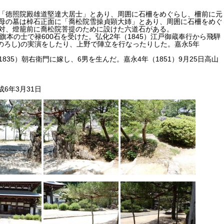
「徳照院殿雄道堅達大居士」とあり、周囲に石柵をめぐらし、柵前に元
母の墓は棹石正面に「喬松院雪操貞顕大姉」とあり、周囲に石柵をめぐ
対、燈籠前に喬松院菩提のために設けた六道石がある。
旗本の士で禄600石を受けた。弘化2年（1845）江戸御蔵奉行から飛騨
のろし)の実演をしたり、上野で陣立を行なったりした。嘉永5年
35）朝右衛門に嫁し、6男を生んだ。嘉永4年（1851）9月25日高山
6年3月31日