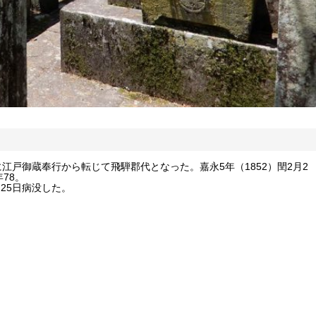
5)に江戸御蔵奉行から転じて飛騨郡代となった。嘉永5年（1852）閏2月2
78。
月25日病没した。