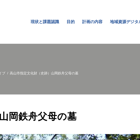
現状と課題認識
目的
計画の内容
地域資源デジタ
イブ
/
高山市指定文化財（史跡）山岡鉄舟父母の墓
山岡鉄舟父母の墓