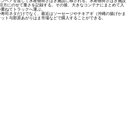
コンベアを渡して水産物荷さばき施設に移される。水産物荷さばき施設
目方にのせて重さを記録する。その後、大きなコンテナにまとめて入
つ重ねてトラックへ運ぶ。
や寿司ネタだけでなく、最近はソーセージやチキアギ（沖縄の揚げかま
ケット与那原あがりはま市場などで購入することができる。