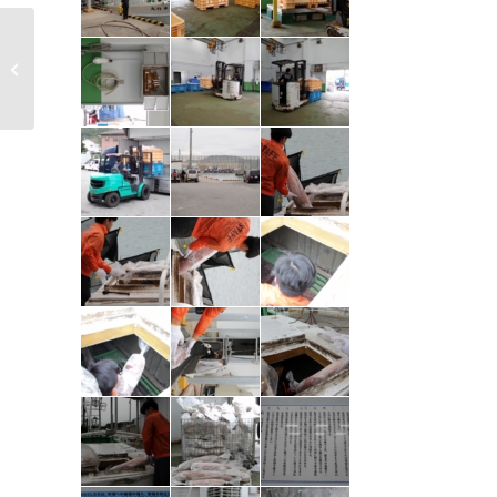
平和への願い 白梅之
塔