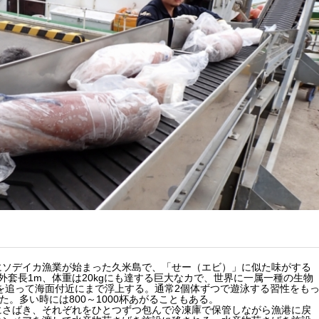
にソデイカ漁業が始まった久米島で、「せー（エビ）」に似た味がする
套長1m、体重は20kgにも達する巨大なカで、世界に一属一種の生物
餌を追って海面付近にまで浮上する。通常2個体ずつで遊泳する習性をも
。多い時には800～1000杯あがることもある。
にさばき、それぞれをひとつずつ包んで冷凍庫で保管しながら漁港に戻