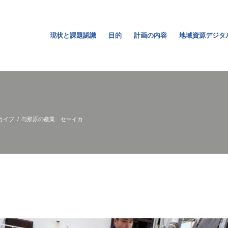
現状と課題認識
目的
計画の内容
地域資源デジタ
カイブ
/
与那原の産業 セーイカ