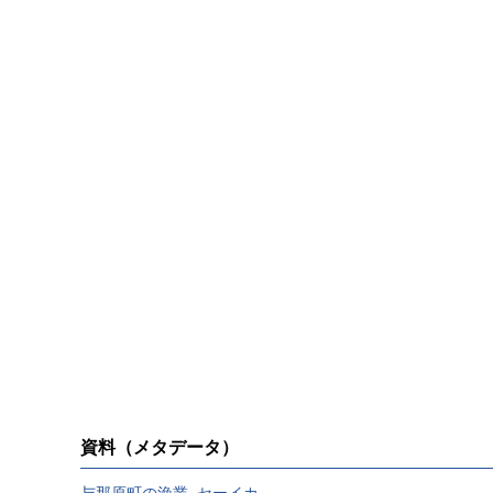
資料（メタデータ）
与那原町の漁業_セーイカ