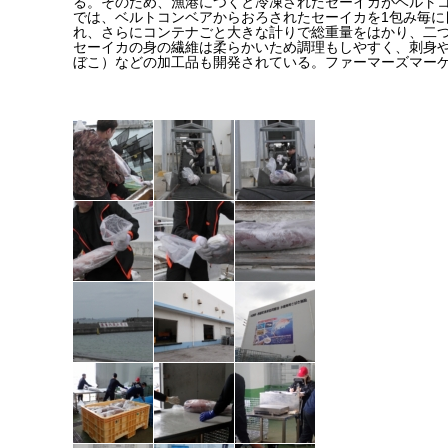
る。そのため、漁港につくと冷凍されたセーイカがベルト
では、ベルトコンベアからおろされたセーイカを1包み毎に
れ、さらにコンテナごと大きな計りで総重量をはかり、二
セーイカの身の繊維は柔らかいため調理もしやすく、刺身
ぼこ）などの加工品も開発されている。ファーマーズマー