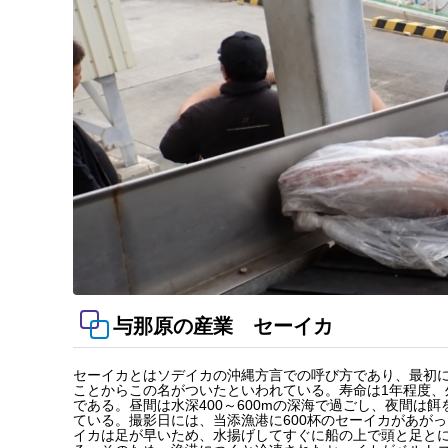
与那原の産業 セーイカ
セーイカとはソデイカの沖縄方言での呼び方であり、最初
ことからこの名がついたといわれている。寿命は1年程度、外
である。昼間は水深400～600mの深海で過ごし、夜間は
ている。撮影日には、当添漁港に600杯のセーイカがあがった
イカは足が早いため、水揚げしてすぐに船の上で頭と足と