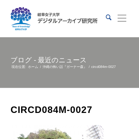
ブログ - 最近のニュース
現在位置:
ホーム
/
沖縄の怖い話『ガーナー森』
/
circd084m-0027
CIRCD084M-0027