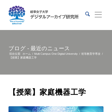
ブログ - 最近のニュース
現在位置:
ホーム
/
Multi Campus One Digital University
/
初等教育学専攻
/
【授業】家庭機器工学
【授業】家庭機器工学