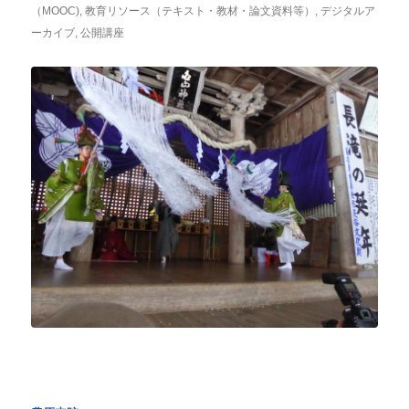
（MOOC)
,
教育リソース（テキスト・教材・論文資料等）
,
デジタルア
ーカイブ
,
公開講座