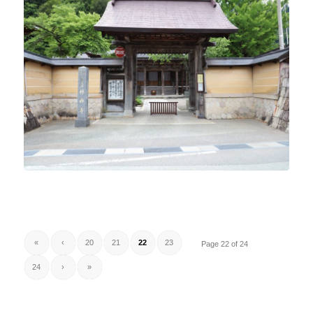
«
‹
20
21
22
23
Page 22 of 24
24
›
»