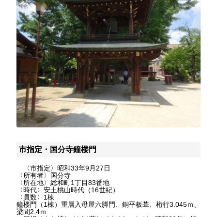
市指定・国分寺鐘楼門
〈市指定〉昭和33年9月27日
〈所有者〉国分寺
〈所在地〉総和町1丁目83番地
〈時代〉安土桃山時代（16世紀）
〈員数〉1棟
鐘楼門（1棟）重層入母屋六脚門、銅平板葺、桁行3.045ｍ、
梁間2.4ｍ