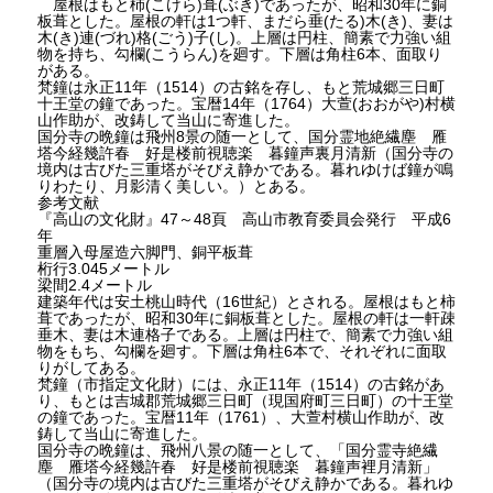
屋根はもと杮(こけら)葺(ぶき)であったが、昭和30年に銅
板葺とした。屋根の軒は1つ軒、まだら垂(たる)木(き)、妻は
木(き)連(づれ)格(ごう)子(し)。上層は円柱、簡素で力強い組
物を持ち、勾欄(こうらん)を廻す。下層は角柱6本、面取り
がある。
梵鐘は永正11年（1514）の古銘を存し、もと荒城郷三日町
十王堂の鐘であった。宝暦14年（1764）大萱(おおがや)村横
山作助が、改鋳して当山に寄進した。
国分寺の晩鐘は飛州8景の随一として、国分霊地絶繊塵 雁
塔今経幾許春 好是楼前視聴楽 暮鐘声裏月清新（国分寺の
境内は古びた三重塔がそびえ静かである。暮れゆけば鐘が鳴
りわたり、月影清く美しい。）とある。
参考文献
『高山の文化財』47～48頁 高山市教育委員会発行 平成6
年
重層入母屋造六脚門、銅平板葺
桁行3.045メートル
梁間2.4メートル
建築年代は安土桃山時代（16世紀）とされる。屋根はもと柿
葺であったが、昭和30年に銅板葺とした。屋根の軒は一軒疎
垂木、妻は木連格子である。上層は円柱で、簡素で力強い組
物をもち、勾欄を廻す。下層は角柱6本で、それぞれに面取
りがしてある。
梵鐘（市指定文化財）には、永正11年（1514）の古銘があ
り、もとは吉城郡荒城郷三日町（現国府町三日町）の十王堂
の鐘であった。宝暦11年（1761）、大萱村横山作助が、改
鋳して当山に寄進した。
国分寺の晩鐘は、飛州八景の随一として、「国分霊寺絶繊
塵 雁塔今経幾許春 好是楼前視聴楽 暮鐘声裡月清新」
（国分寺の境内は古びた三重塔がそびえ静かである。暮れゆ