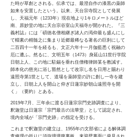
た時が草創とされる。伝承では、最澄自作の漆黒の薬師
如来を安置したという。以来、天台宗寺院として発展
し、天福元年（1233年）現在地より1キロメートルほど
南、原妙堂の地に天台宗谷室山天福寺が開かれた。『三
義村誌』には「碩徳名僧相継ぎ諸人の渇仰最も盛んにし
て輜素の精髄之に集まり近郷最稀なる著名の巨刹にして
二百四十一年を経るも、文正六年十一月伽藍悉く祝融の
厄に遭ふ。然るに、文明五年（1473）身延山11世行学院
日朝上人、この地に駐錫を垂れ住僧権律師某を教誡す。
師本化の慈光に浴し豁然として改宗し名を日用と賜わり
遠照寺第1世として、道場を薬師堂の許に創し一寺を建
立し、日朝上人を開山と仰ぎ日蓮宗妙朝山遠照寺を開
く」（要約）とある。
2019年7月、三年余に渡る日蓮宗宗門史跡調査により、
釈迦堂は日蓮宗「宗門最古の法華堂」として認定され、
境内全域が「宗門史跡」の指定を受ける。
これまで釈迦堂の建立は、1955年の文部省による解体調
査修理の折りに須弥壇壇腹裏板、来迎壁裏面に発見され