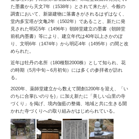
た墨書から天文7年（1538年）とされて来たが、今般の
調査において、新築建物に落書きがされるはずはなく、
堂内多宝塔が文亀2年（1502年）であること、新たに発
見された明応5年（1496年）朝師堂建立の墨書（朝師堂
前机内墨書）等により、建立年代は40年以上さかのぼ
り、文明6年（1474年）から明応4年（1495年）の間と改
められた。
近年は牡丹の名所（180種類2000株）として知られ、花
の時期（5月中旬～6月初旬）には多くの参拝者が訪れ
る。
2020年、薬師堂建立から数えて開創1200年を迎え、「い
のちに合掌(いのりを)」に加え新たに「美しい山里の寺
づくり」を掲げ、境内伽藍の整備、地域と共に生きる開
かれた寺づくりへの取り組みがはじめられている。