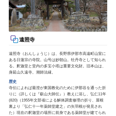
遠照寺
遠照寺（おんしょうじ）は、長野県伊那市高遠町山室に
ある日蓮宗の寺院。山号は妙朝山。牡丹寺として知られ
る。釈迦堂と堂内の多宝小塔は重要文化財。旧本山は、
身延山久遠寺。潮師法縁。
歴史
寺伝によれば最澄が東国教化のために伊那谷を通った折
りに（詳しくは『叡山大師伝』）教えに浴し、弘仁11年
(820)（1955年文部省による解体調査修理の折り、屋根
裏より「弘仁十一年薬師堂建之」の矢羽根が発見され
た）現在の釈迦堂の場所に前身である薬師堂が建てられ