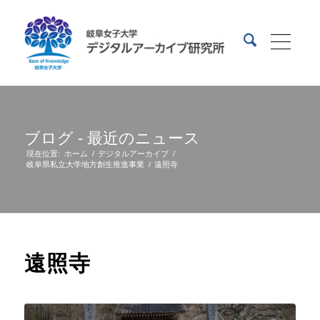
ブログ - 最近のニュース
現在位置:
ホーム
/
デジタルアーカイブ
/
岐阜県私立大学地方創生推進事業
/
遠照寺
遠照寺