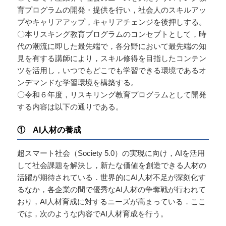
育プログラムの開発・提供を行い，社会人のスキルアッ
プやキャリアアップ，キャリアチェンジを後押しする。
〇本リスキング教育プログラムのコンセプトとして，時
代の潮流に即した最先端で，各分野において最先端の知
見を有する講師により，スキル修得を目指したコンテン
ツを活用し，いつでもどこでも学習できる環境であるオ
ンデマンドな学習環境を構築する。
〇令和６年度，リスキリング教育プログラムとして開発
する内容は以下の通りである。
① AI人材の養成
超スマート社会（Society 5.0）の実現に向け，AIを活用
して社会課題を解決し，新たな価値を創造できる人材の
活躍が期待されている．世界的にAI人材不足が深刻化す
るなか，各企業の間で優秀なAI人材の争奪戦が行われて
おり，AI人材育成に対するニーズが高まっている．ここ
では，次のような内容でAI人材育成を行う。