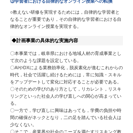
③学習者における自律的なオンライン授業への転換
○教えない研修を実現するためには，自律的な学習者と
なることが重要であり，その自律的な学習者における自
律的なオンライン授業を実現する。
◆計画事業の具体的な実施内容
〇本事業では，岐阜県における地域人材の育成事業とし
て次のような課題を設定している。
〇AIやDXによる業務効率化，脱炭素化が進むこれからの
時代，社会で活躍し続けるためには，常に知識・スキル
をアップデートして変化に対応することが必要である。
〇そのための学びのあり方として，リカレント，リスキ
リングといった社会人の学び直しへの関心が高まってい
る。
〇一方で，学び直しに興味はあっても，学費の負担や時
間の確保がネックとなり，二の足を踏んでいる社会人は
少なくない。
〇そこで，産業界や社会のニーズを満たすリスキング教