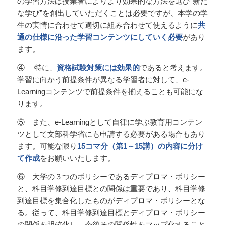
の学習方法は授業者によりより効果的な方法を選び”新た
な学び”を創出していただくことは必要ですが、本学の学
生の実情に合わせて適切に組み合わせて使えるように
共
通の仕様に沿った学習コンテンツにしていく必要
があり
ます。
④ 特に、
資格試験対策には効果的
であると考えます。
学習に向かう前提条件が異なる学習者に対して、e-
Learningコンテンツで前提条件を揃えることも可能にな
ります。
⑤ また、e-Learningとして自律に学ぶ教育用コンテン
ツとして文部科学省にも申請する必要がある場合もあり
ます。可能な限り
15コマ分（第1～15講）の内容に分け
て作成
をお願いいたします。
⑥ 大学の３つのポリシーであるディプロマ・ポリシー
と、科目学修到達目標との関係は重要であり、科目学修
到達目標を集合化したものがディプロマ・ポリシーとな
る。従って、科目学修到達目標とディプロマ・ポリシー
の関係を明確化し、今後その関係性をマップ化すること