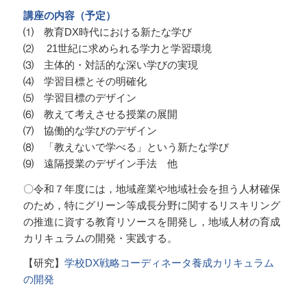
講座の内容（予定）
⑴ 教育DX時代における新たな学び
⑵ 21世紀に求められる学力と学習環境
⑶ 主体的・対話的な深い学びの実現
⑷ 学習目標とその明確化
⑸ 学習目標のデザイン
⑹ 教えて考えさせる授業の展開
⑺ 協働的な学びのデザイン
⑻ 「教えないで学べる」という新たな学び
⑼ 遠隔授業のデザイン手法 他
〇令和７年度には，地域産業や地域社会を担う人材確保
のため，特にグリーン等成長分野に関するリスキリング
の推進に資する教育リソースを開発し，地域人材の育成
カリキュラムの開発・実践する。
【研究】
学校DX戦略コーディネータ養成カリキュラム
の開発