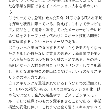
たな事業を開拓できるイノベーション人材を求めてい
る。
〇その一方で，急速に進んだDXに対応できるIT人材不足
は深刻な状況に陥っている。例えば，これまでテレビを
主力商品として開発・製造していたメーカーが，テレビ
の生産をストップさせ，代わりにロボット技術の開発に
事業移管する，といったイメージである。
〇こういった場面で直面するのが，もう必要のなくなっ
たスキルしか持たない従業員の処遇と，新事業で必要と
される新たなスキルを持つ人材の不足である。その時，
余剰となった人材を再教育（リスキリング）して再配置
し，新たな雇用機会の創出につなげるというのがリスキ
リングの考え方である。
〇リスキリングが重視されているもうひとつの理由とし
て，DXへの対応がある。DXとは単なるデジタル化・効
率化ではなく，企業の製品やサービス，ビジネスモデ
ル，そして組織そのものを変革させることである．事業
構造の変化に伴い，これまでと全く違うスキルがすべて