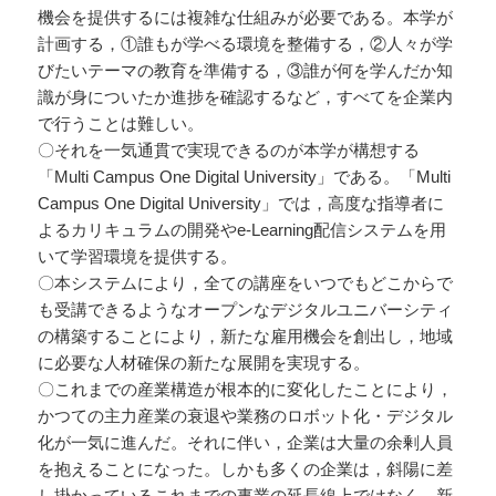
機会を提供するには複雑な仕組みが必要である。本学が
計画する，①誰もが学べる環境を整備する，②人々が学
びたいテーマの教育を準備する，③誰が何を学んだか知
識が身についたか進捗を確認するなど，すべてを企業内
で行うことは難しい。
〇それを一気通貫で実現できるのが本学が構想する
「Multi Campus One Digital University」である。「Multi
Campus One Digital University」では，高度な指導者に
よるカリキュラムの開発やe-Learning配信システムを用
いて学習環境を提供する。
〇本システムにより，全ての講座をいつでもどこからで
も受講できるようなオープンなデジタルユニバーシティ
の構築することにより，新たな雇用機会を創出し，地域
に必要な人材確保の新たな展開を実現する。
〇これまでの産業構造が根本的に変化したことにより，
かつての主力産業の衰退や業務のロボット化・デジタル
化が一気に進んだ。それに伴い，企業は大量の余剰人員
を抱えることになった。しかも多くの企業は，斜陽に差
し掛かっているこれまでの事業の延長線上ではなく，新