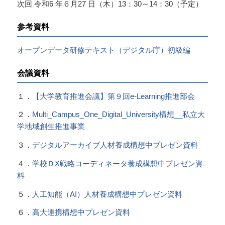
次回 令和6 年６月27 日（木）13：30～14：30（予定）
参考資料
オープンデータ研修テキスト（デジタル庁）初級編
会議資料
１．
【大学教育推進会議】第９回e-Learning推進部会
２．
Multi_Campus_One_Digital_University構想__私立大
学地域創生推進事業
３．
デジタルアーカイブ人材養成構想中プレゼン資料
４．
学校ＤX戦略コーディネータ養成構想中プレゼン資
料
５．
人工知能（AI）人材養成構想中プレゼン資料
６．
高大連携構想中プレゼン資料