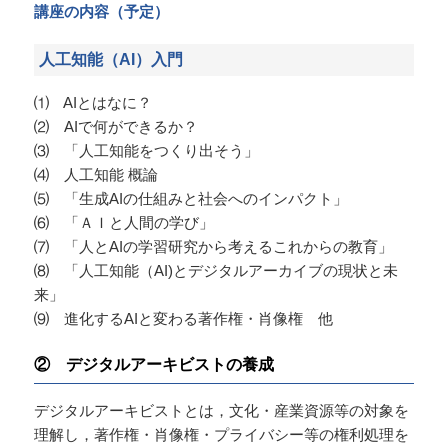
講座の内容（予定）
人工知能（AI）入門
⑴ AIとはなに？
⑵ AIで何ができるか？
⑶ 「人工知能をつくり出そう」
⑷ 人工知能 概論
⑸ 「生成AIの仕組みと社会へのインパクト」
⑹ 「ＡＩと人間の学び」
⑺ 「人とAIの学習研究から考えるこれからの教育」
⑻ 「人工知能（AI)とデジタルアーカイブの現状と未
来」
⑼ 進化するAIと変わる著作権・肖像権 他
② デジタルアーキビストの養成
デジタルアーキビストとは，文化・産業資源等の対象を
理解し，著作権・肖像権・プライバシー等の権利処理を