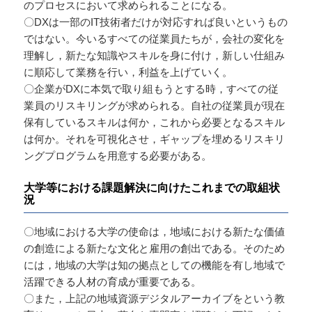
のプロセスにおいて求められることになる。
〇DXは一部のIT技術者だけが対応すれば良いというもの
ではない。今いるすべての従業員たちが，会社の変化を
理解し，新たな知識やスキルを身に付け，新しい仕組み
に順応して業務を行い，利益を上げていく。
〇企業がDXに本気で取り組もうとする時，すべての従
業員のリスキリングが求められる。自社の従業員が現在
保有しているスキルは何か，これから必要となるスキル
は何か。それを可視化させ，ギャップを埋めるリスキリ
ングプログラムを用意する必要がある。
大学等における課題解決に向けたこれまでの取組状
況
〇地域における大学の使命は，地域における新たな価値
の創造による新たな文化と雇用の創出である。そのため
には，地域の大学は知の拠点としての機能を有し地域で
活躍できる人材の育成が重要である。
〇また，上記の地域資源デジタルアーカイブをという教