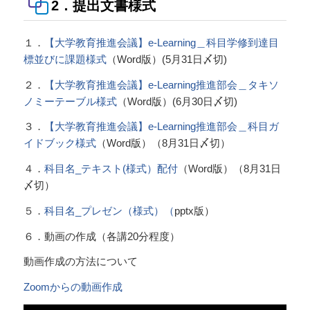
2．提出文書様式
１．
【大学教育推進会議】e-Learning＿科目学修到達目
標並びに課題様式
（Word版）(5月31日〆切)
２．
【大学教育推進会議】e-Learning推進部会＿タキソ
ノミーテーブル様式
（Word版）(6月30日〆切)
３．
【大学教育推進会議】e-Learning推進部会＿科目ガ
イドブック様式
（Word版）（8月31日〆切）
４．
科目名_テキスト(様式）配付
（Word版）（8月31日
〆切）
５．
科目名_プレゼン（様式）（
pptx版）
６．動画の作成（各講20分程度）
動画作成の方法について
Zoomからの動画作成