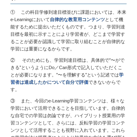
① この科目学修到達目標並びに課題においては、本来
e-Learningにおいて
自律的な教育用コンテンツ
として機
能するために提出いただくものです。つまり、学習到達
目標を最初に示すことにより学習者が、どこまで学習す
ることが必要か認識して学習に取り組むことが自律的な
学習には重要になるからです。
② そのためにも、学習到達目標は、具体的で”〜がで
きる”というようにDo／Can形式で記入していただくこ
とが必要になります。”〜を理解する”という記述では
学
習者は達成したかについて自分で評価
できないからで
す。
③ また、今回のe-Learning学習コンテンツは、様々な
学習において活用できることを目指しています。自律的
な自宅での学習は勿論ですが、ハイブリット授業用の学
習コンテンツとして、さらには、反転学習の学習コンテ
ンツとして活用することも視野に入れています。これら