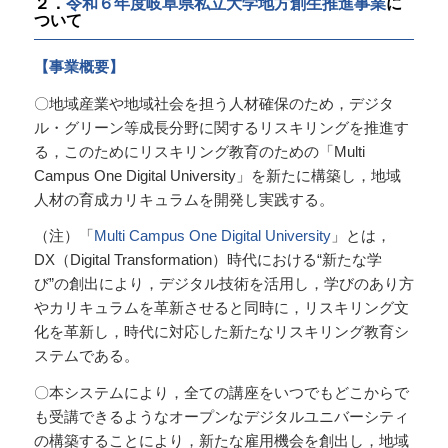
２．
令和６年度岐阜県私立大学地方創生推進事業
に
ついて
【事業概要】
〇地域産業や地域社会を担う人材確保のため，デジタ
ル・グリーン等成長分野に関するリスキリングを推進す
る，このためにリスキリング教育のための「Multi
Campus One Digital University」を新たに構築し，地域
人材の育成カリキュラムを開発し実践する。
（注）「
Multi Campus One Digital University
」とは，
DX（Digital Transformation）時代における“新たな学
び”の創出により，デジタル技術を活用し，学びのあり方
やカリキュラムを革新させると同時に，リスキリング文
化を革新し，時代に対応した新たなリスキリング教育シ
ステムである。
〇本システムにより，全ての講座をいつでもどこからで
も受講できるようなオープンなデジタルユニバーシティ
の構築することにより，新たな雇用機会を創出し，地域